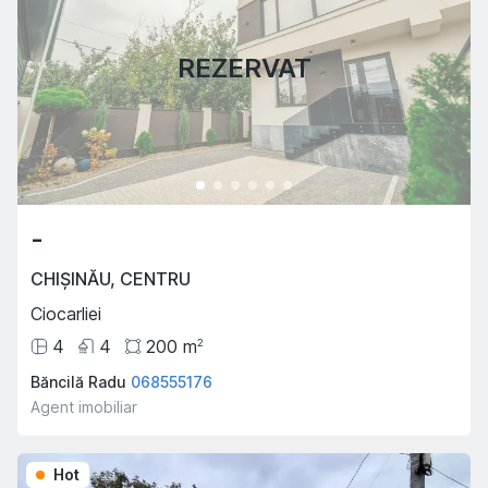
REZERVAT
-
CHIȘINĂU
,
CENTRU
Ciocarliei
4
4
200
m
2
Băncilă Radu
068555176
Agent imobiliar
Hot