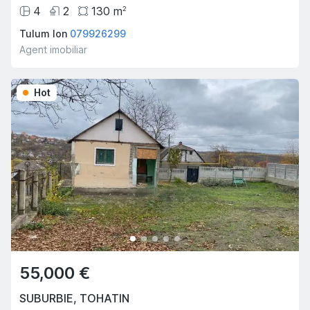
4
2
130
m
2
Tulum Ion
079926299
Agent imobiliar
Hot
55,000 €
SUBURBIE
,
TOHATIN