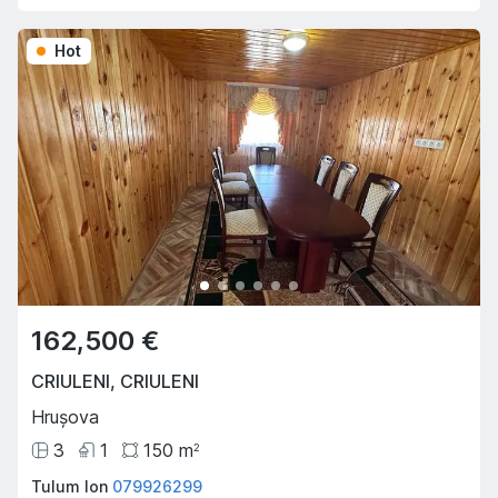
Hot
162,500 €
CRIULENI
,
CRIULENI
Hrușova
3
1
150
m
2
Tulum Ion
079926299