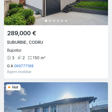
289,000 €
SUBURBIE
,
CODRU
Bujorilor
3
2
150
m
2
G A
069777188
Agent imobiliar
Hot