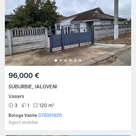
96,000 €
SUBURBIE
,
IALOVENI
Vasieni
3
1
120
m
2
Bologa Vasile
079351920
Agent imobiliar