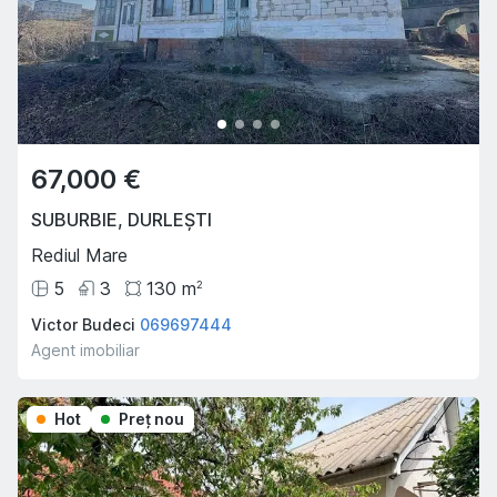
67,000 €
SUBURBIE
,
DURLEȘTI
Rediul Mare
5
3
130
m
2
Victor Budeci
069697444
Agent imobiliar
Hot
Preţ nou