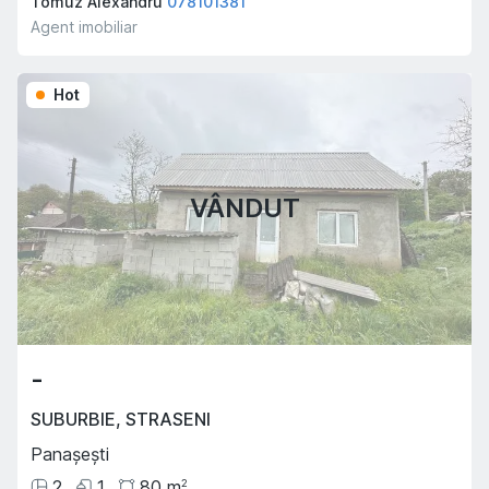
Tomuz Alexandru
078101381
Agent imobiliar
Hot
VÂNDUT
-
SUBURBIE
,
STRASENI
Panașești
2
1
80
m
2