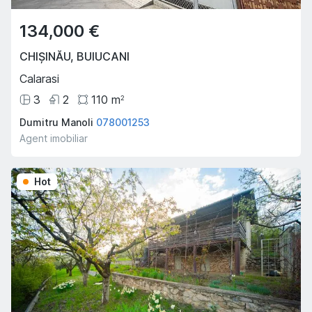
134,000 €
CHIȘINĂU
,
BUIUCANI
Calarasi
3
2
110
m
2
Dumitru Manoli
078001253
Agent imobiliar
Oferta Săptămânii
Hot
Hot
Hot