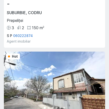
-
SUBURBIE
,
CODRU
Prepeliței
3
2
150
m
2
S P
060222874
Agent imobiliar
Hot