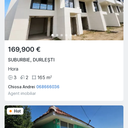
169,900 €
SUBURBIE
,
DURLEȘTI
Hora
3
2
165
m
2
Chiosa Andrei
068666036
Agent imobiliar
Hot