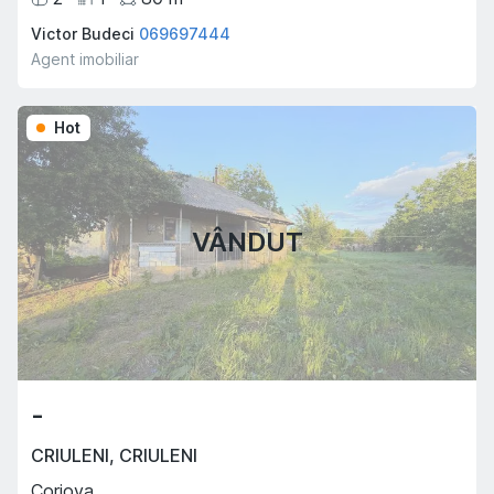
Victor Budeci
069697444
Agent imobiliar
Hot
VÂNDUT
-
CRIULENI
,
CRIULENI
Corjova