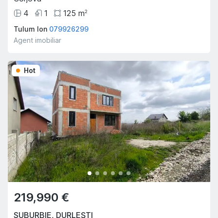
4
1
125
m
2
Tulum Ion
079926299
Agent imobiliar
Hot
219,990 €
SUBURBIE
,
DURLEȘTI