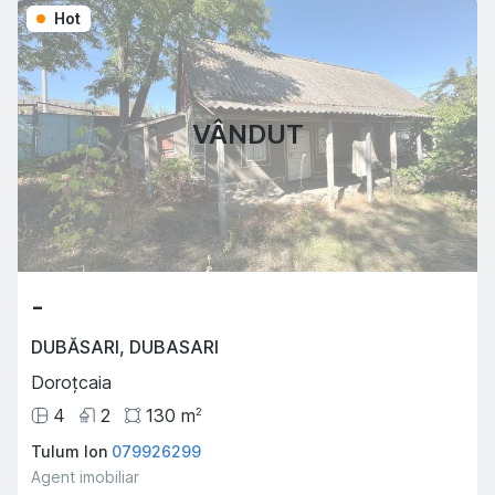
Hot
VÂNDUT
-
DUBĂSARI
,
DUBASARI
Doroțcaia
4
2
130
m
2
Tulum Ion
079926299
Agent imobiliar