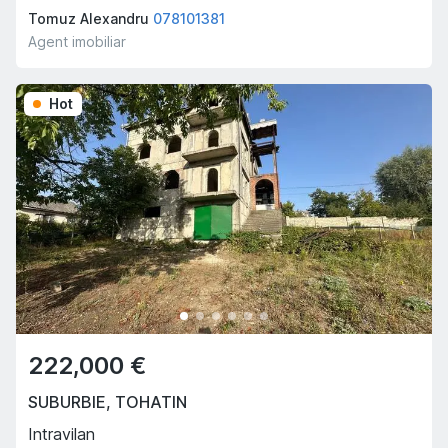
Tomuz Alexandru
078101381
Agent imobiliar
Hot
222,000 €
SUBURBIE
,
TOHATIN
Intravilan