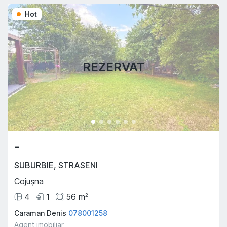
Hot
REZERVAT
-
SUBURBIE
,
STRASENI
Cojușna
4
1
56
m
2
Caraman Denis
078001258
Agent imobiliar