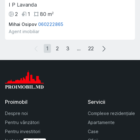
I P Lavanda
2
1
80
m
2
Mihai Osipov
060222865
Agent imobiliar
1
2
3
...
22
Proimobil
Servicii
Despre noi
Complexe rezidențiale
Pentru vânzători
Apartamente
Pentru investitori
Case