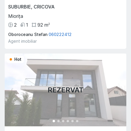
SUBURBIE
,
CRICOVA
Miorița
2
1
92
m
2
Oboroceanu Stefan
060222412
Agent imobiliar
Hot
REZERVAT