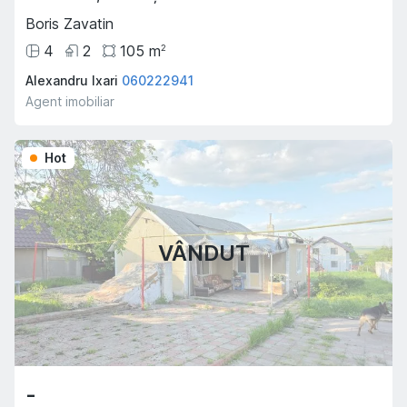
Boris Zavatin
4
2
105
m
2
Alexandru Ixari
060222941
Agent imobiliar
Hot
VÂNDUT
-