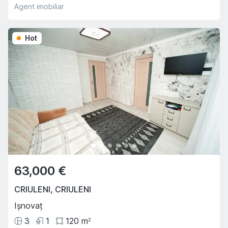
Agent imobiliar
Hot
63,000 €
CRIULENI
,
CRIULENI
Ișnovaț
3
1
120
m
2