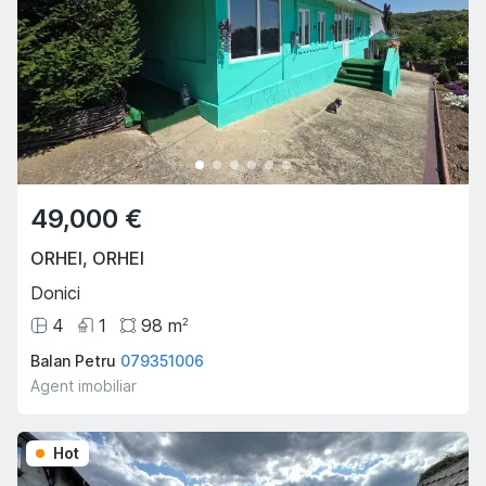
49,000 €
ORHEI
,
ORHEI
Donici
4
1
98
m
2
Balan Petru
079351006
Agent imobiliar
Hot