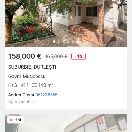
158,000 €
165,000 €
-
4
%
SUBURBIE
,
DURLEȘTI
Gavriil Musicescu
3
1
140
m
2
Andrei Crivoi
061236555
Agent imobiliar
Hot