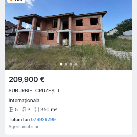
209,900 €
SUBURBIE
,
CRUZEȘTI
Internaționala
5
3
350
m
2
Tulum Ion
079926299
Agent imobiliar