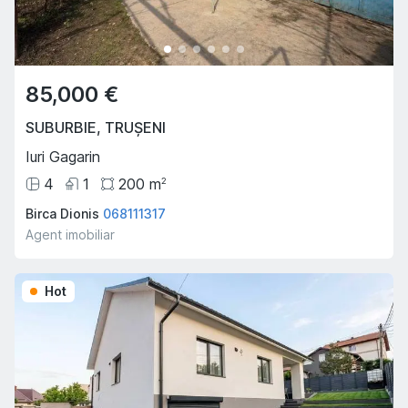
85,000 €
SUBURBIE
,
TRUȘENI
Iuri Gagarin
4
1
200
m
2
Birca Dionis
068111317
Agent imobiliar
Hot