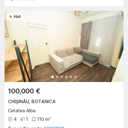
Hot
100,000 €
CHIȘINĂU
,
BOTANICA
Cetatea Alba
4
1
110
m
2