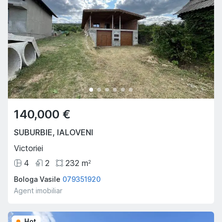
140,000 €
SUBURBIE
,
IALOVENI
Victoriei
4
2
232
m
2
Bologa Vasile
079351920
Agent imobiliar
Hot