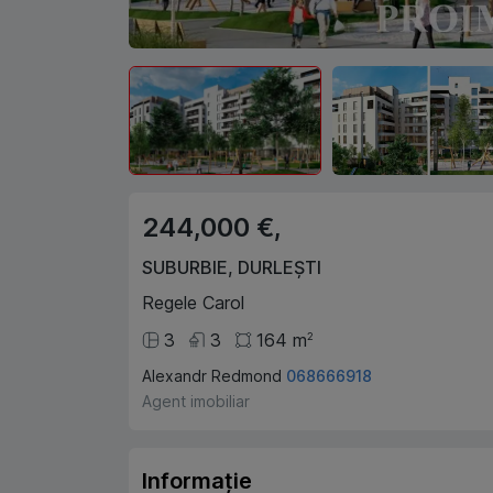
244,000 €,
SUBURBIE
,
DURLEȘTI
Regele Carol
3
3
164
m
2
Alexandr Redmond
068666918
Agent imobiliar
Informație