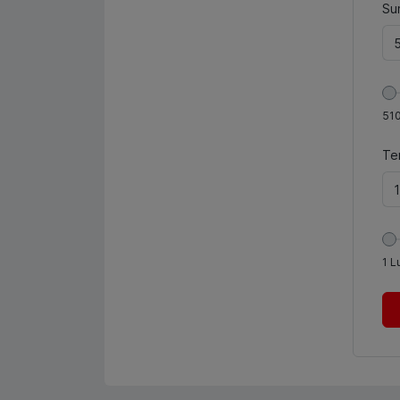
Sum
51
Te
1
L