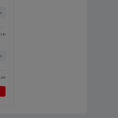
ei
Lei
ni
Luni