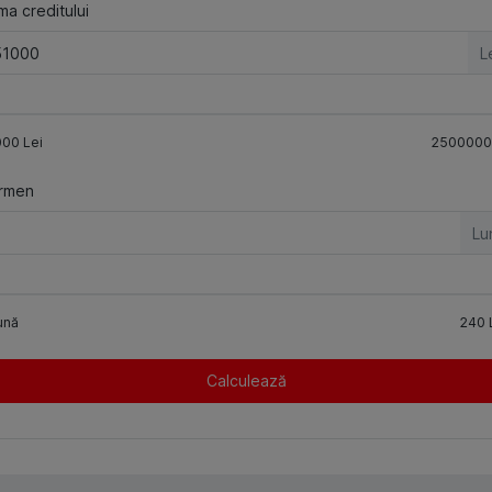
a creditului
L
000
Lei
2500000
rmen
Lu
ună
240
Calculează