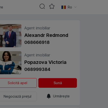
are
Ro
Agent imobiliar
Alexandr Redmond
068666918
Agent imobiliar
Popazova Victoria
068999384
Solicită apel
Sună
Urmărește
Negociază prețul