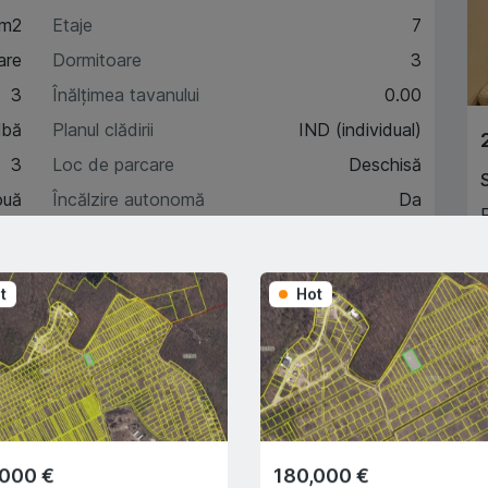
 m2
Etaje
7
are
Dormitoare
3
3
Înălțimea tavanului
0.00
lbă
Planul clădirii
IND (individual)
3
Loc de parcare
Deschisă
ouă
Încălzire autonomă
Da
7
t
Hot
A
acteristici
escriere
,000 €
180,000 €