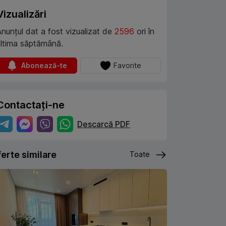
Vizualizări
Anunțul dat a fost vizualizat de
2596
ori în
ultima săptămână.
Abonează-te
Favorite
Contactați-ne
Descarcă PDF
erte similare
Toate