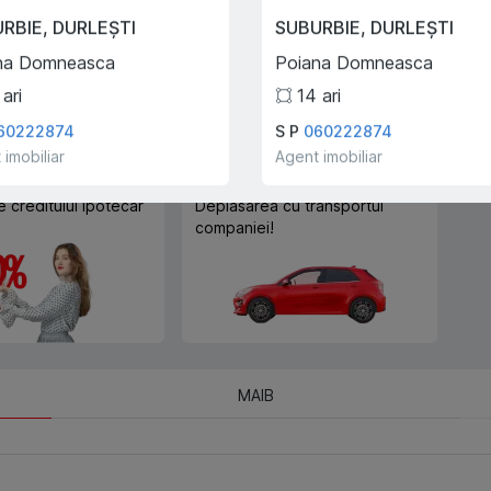
Trade-In
URBIE
,
DURLEȘTI
SUBURBIE
,
DURLEȘTI
Cu ajutorului programului
na Domneasca
Poiana Domneasca
Trade-In, vă ajutăm să
cumpărați acest apartament în
ari
14
ari
schimbul unui alt imobil.
60222874
S P
060222874
 imobiliar
Agent imobiliar
e creditului ipotecar
Deplasarea cu transportul
companiei!
MAIB