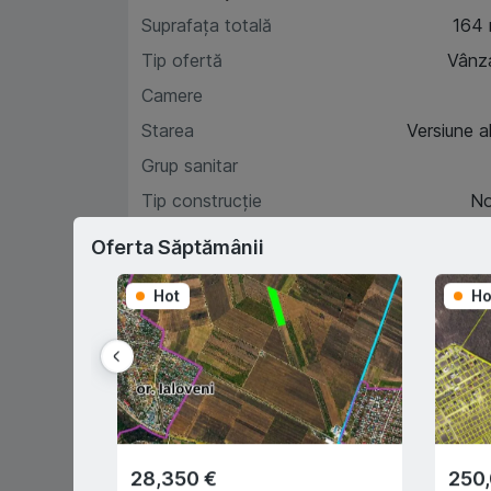
Suprafața totală
164
Tip ofertă
Vânz
Camere
Starea
Versiune a
Grup sanitar
Tip construcție
N
Etaj
Oferta Săptămânii
Hot
Ho
Car
D
28,350 €
250