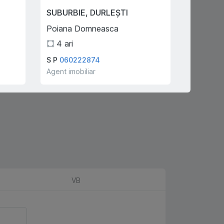
SUBURBIE
,
DURLEȘTI
SUBURB
Poiana Domneasca
Poiana 
4
ari
8
ari
S P
060222874
S P
0602
Agent imobiliar
Agent imo
VB