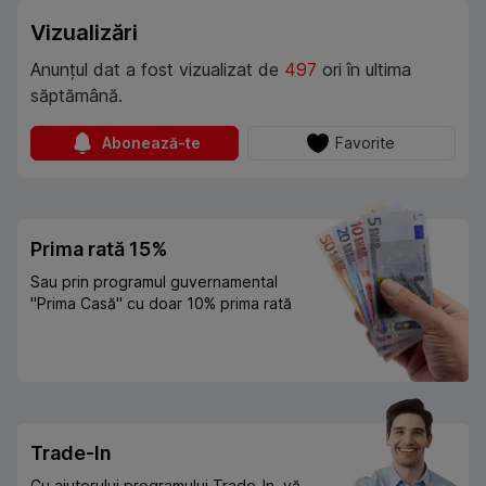
Vizualizări
Anunțul dat a fost vizualizat de
497
ori în ultima
săptămână.
Abonează-te
Favorite
Prima rată 15%
Sau prin programul guvernamental
"Prima Casă" cu doar 10% prima rată
Trade-In
Cu ajutorului programului Trade-In, vă