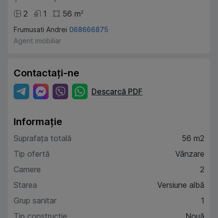
2
1
56
m
2
Frumusati Andrei
068666875
Agent imobiliar
Contactați-ne
Descarcă PDF
Informație
Suprafața totală
56 m2
Tip ofertă
Vânzare
Camere
2
Starea
Versiune albă
Grup sanitar
1
Tip construcție
Nouă