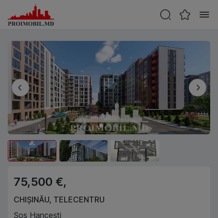
75,500 €,
CHIȘINĂU
,
TELECENTRU
Șos Hancești