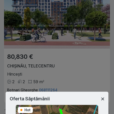
80,830 €
CHIȘINĂU
,
TELECENTRU
Hincești
2
2
59
m
2
Botnari Gheorghe
068111264
Agent imobiliar
Oferta Săptămânii
Hot
Hot