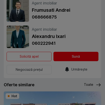
Agent imobiliar
Frumusati Andrei
068666875
Agent imobiliar
Alexandru Ixari
060222941
Solicită apel
Sună
Urmărește
Negociază prețul
Oferte similare
Toate
Hot