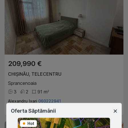
209,990 €
CHIȘINĂU
,
TELECENTRU
Sprancenoaia
3
2
91
m
2
Alexandru Ixari
060222941
Agent imobiliar
Oferta Săptămânii
Hot
Hot