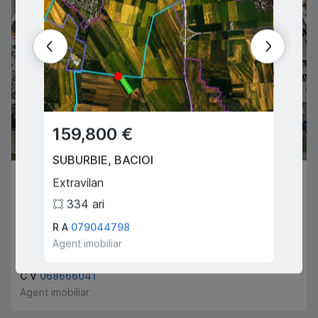
159,800 €
134
SUBURBIE
,
BACIOI
CHIȘI
199,000 €
Extravilan
Bacioii
334
ari
3
CHIȘINĂU
,
TELECENTRU
R A
079044798
Tulum 
Sprancenoaia
Agent imobiliar
Agent i
3
1
89
m
2
C V
068666041
Agent imobiliar