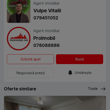
Agent imobiliar
Vulpe Vitalii
079451052
Agent imobiliar
ProImobil
078088886
Solicită apel
Sună
Urmărește
Negociază prețul
Oferte similare
Toate