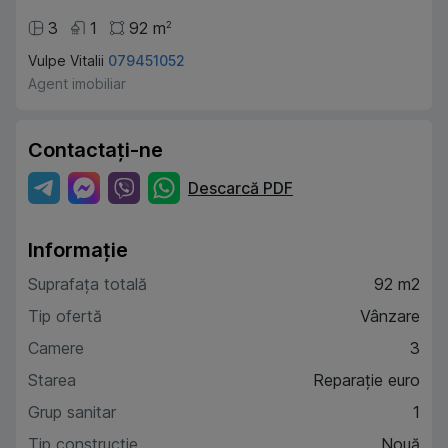
3
1
92
m
2
Vulpe Vitalii
079451052
Agent imobiliar
Contactați-ne
Descarcă PDF
Informație
Suprafața totală
92 m2
Tip ofertă
Vânzare
Camere
3
Starea
Reparație euro
Grup sanitar
1
Tip construcție
Nouă