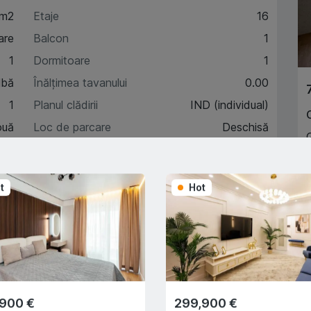
 m2
Etaje
16
are
Balcon
1
1
Dormitoare
1
lbă
Înălțimea tavanului
0.00
1
Planul clădirii
IND (individual)
ouă
Loc de parcare
Deschisă
9
Încălzire autonomă
Da
t
Hot
A
acteristici
escriere
,900 €
299,900 €