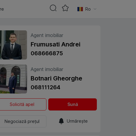
are
Ro
Agent imobiliar
Frumusati Andrei
068666875
Agent imobiliar
Botnari Gheorghe
068111264
Solicită apel
Sună
Urmărește
Negociază prețul