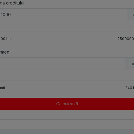
a creditului
L
000
Lei
2500000
rmen
Lu
ună
240
Calculează