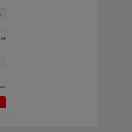
ei
Lei
ni
Luni