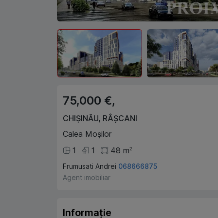
75,000 €,
CHIȘINĂU
,
RÂȘCANI
Calea Moșilor
1
1
48
m
2
Frumusati Andrei
068666875
Agent imobiliar
Informație