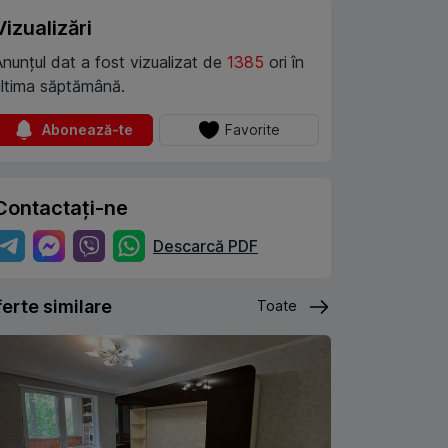
Vizualizări
Anunțul dat a fost vizualizat de
1385
ori în
ultima săptămână.
Abonează-te
Favorite
Contactați-ne
Descarcă PDF
erte similare
Toate