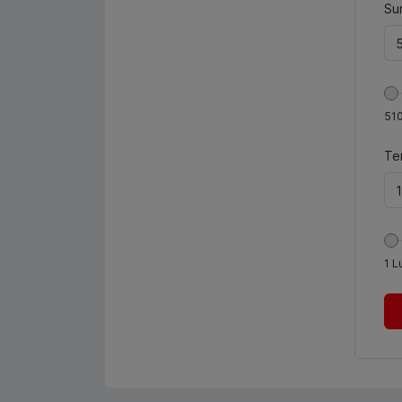
Sum
51
Te
1
L