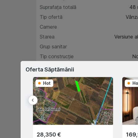
Suprafața totală
48
Tip ofertă
Vânz
Camere
Starea
Versiune a
Grup sanitar
Tip construcție
N
Etaj
Oferta Săptămânii
Hot
Ho
Car
D
28,350 €
169