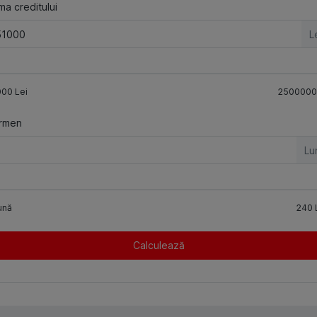
a creditului
L
000
Lei
2500000
rmen
Lu
ună
240
Calculează