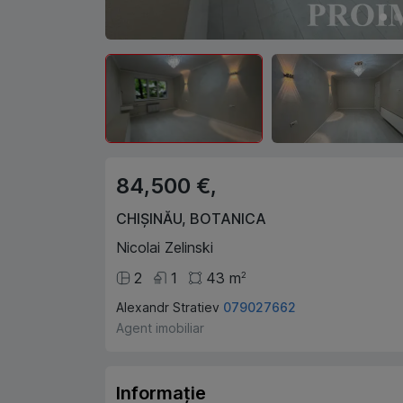
84,500 €,
CHIȘINĂU
,
BOTANICA
Nicolai Zelinski
2
1
43
m
2
Alexandr Stratiev
079027662
Agent imobiliar
Informație