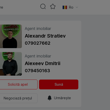
are
Ro
Agent imobiliar
Alexandr Stratiev
079027662
Agent imobiliar
Alexeev Dmitrii
079450163
Solicită apel
Sună
Urmărește
Negociază prețul