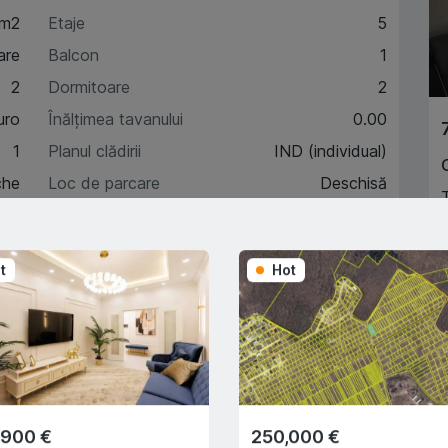
 m2
Etaje
5
are
Balcon
1
2
Dormitoare
2
uro
Înălțimea tavanului
0.00
1
Planul clădirii
IND (individual)
che
Loc de parcare
Deschisă
1
Încălzire autonomă
Da
t
Hot
A
acteristici
escriere
,900 €
250,000 €