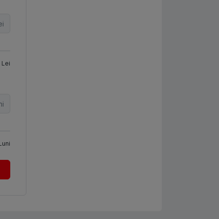
ei
Lei
ni
Luni