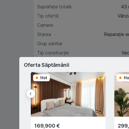
Suprafața totală
43
Tip ofertă
Vânz
Camere
Starea
Reparație e
Grup sanitar
Tip construcție
Ve
Etaj
Oferta Săptămânii
Hot
Ho
Car
D
169,900 €
299