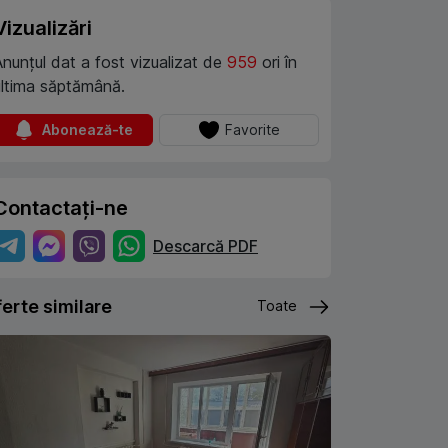
Vizualizări
Anunțul dat a fost vizualizat de
959
ori în
ultima săptămână.
Abonează-te
Favorite
Contactați-ne
Descarcă PDF
erte similare
Toate