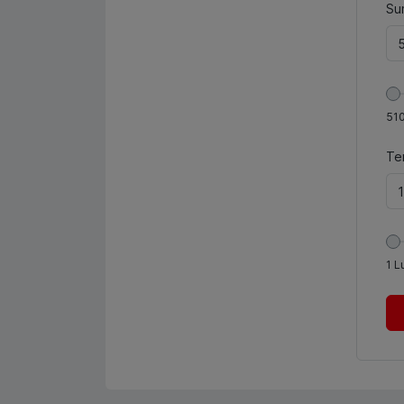
Sum
51
Te
1
L