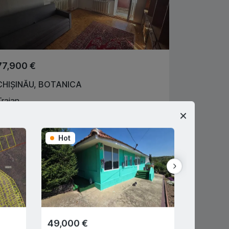
77,900 €
CHIȘINĂU
,
BOTANICA
Traian
2
2
60
m
2
C V
068666041
Hot
Hot
gent imobiliar
49,000 €
89,900