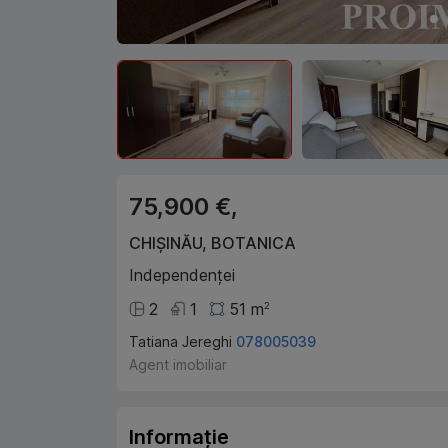
75,900 €,
CHIȘINĂU
,
BOTANICA
Independenței
2
1
51
m
2
Tatiana Jereghi
078005039
Agent imobiliar
Informație