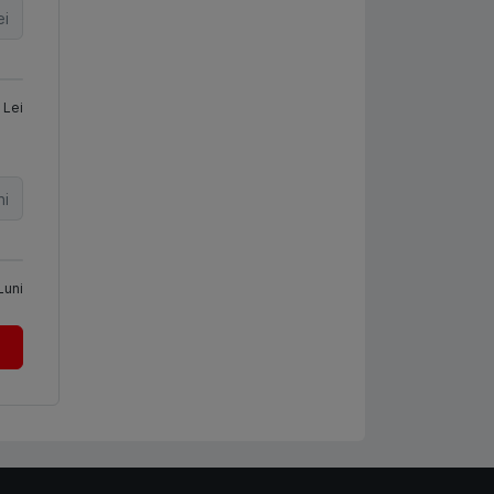
ei
Lei
ni
Luni