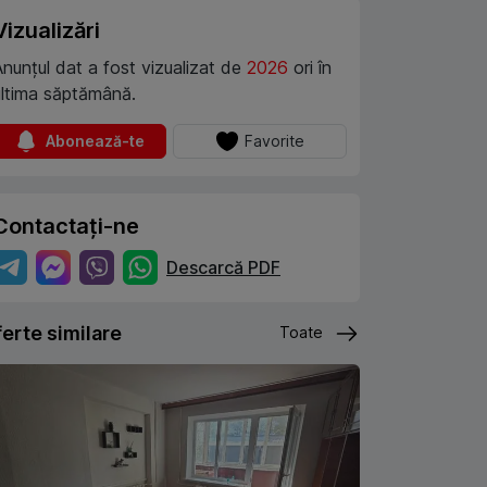
Vizualizări
Anunțul dat a fost vizualizat de
2026
ori în
ultima săptămână.
Abonează-te
Favorite
Contactați-ne
Descarcă PDF
erte similare
Toate