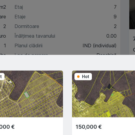
 m2
Etaj
7
are
Etaje
9
2
Dormitoare
2
uro
Înălțimea tavanului
0.00
1
Planul clădirii
IND (individual)
che
Loc de parcare
Deschisă
t
Hot
acteristici
A
escriere
,000 €
150,000 €
Trade-In