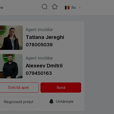
are
Ro
Agent imobiliar
Tatiana Jereghi
078005039
Agent imobiliar
Alexeev Dmitrii
079450163
Solicită apel
Sună
Urmărește
Negociază prețul