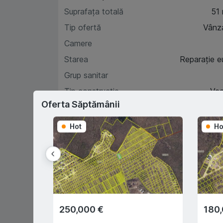
Suprafața totală
51
Tip ofertă
Vânz
Camere
Starea
Reparație e
Grup sanitar
Tip construcție
Ve
Oferta Săptămânii
Hot
Ho
Car
D
250,000 €
180
Prima rată 15%