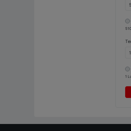
51
Te
1
L