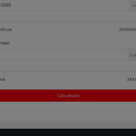
L
000
Lei
2500000
rmen
Lu
ună
240
Calculează