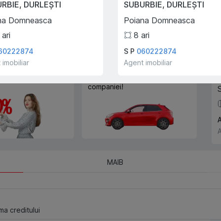
URBIE
,
DURLEȘTI
SUBURBIE
,
DURLEȘTI
Cu ajutorului programului
Trade-In, vă ajutăm să
na Domneasca
Poiana Domneasca
cumpărați acest apartament în
ari
8
ari
schimbul unui alt imobil.
60222874
S P
060222874
 imobiliar
Agent imobiliar
e creditului ipotecar
Deplasarea cu transportul
companiei!
A
MAIB
a creditului