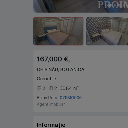
167,000 €,
CHIȘINĂU
,
BOTANICA
Grenoble
2
2
84
m
2
Balan Petru
079351006
Agent imobiliar
Informație