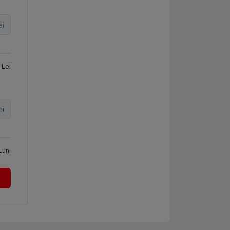
ei
Lei
ni
Luni