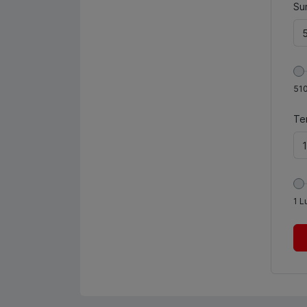
Sum
51
Te
1
L