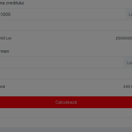
a creditului
L
000
Lei
2500000
rmen
Lu
ună
240
Calculează