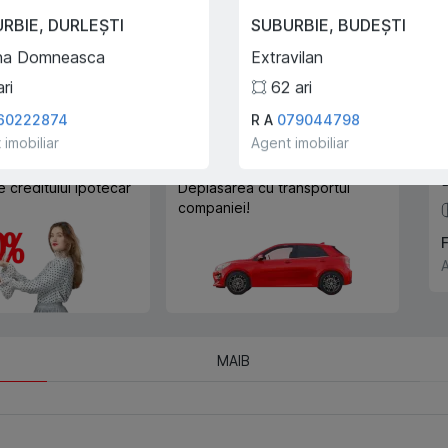
Trade-In
URBIE
,
DURLEȘTI
SUBURBIE
,
BUDEȘTI
Cu ajutorului programului
na Domneasca
Extravilan
Trade-In, vă ajutăm să
cumpărați acest apartament în
ari
62
ari
schimbul unui alt imobil.
60222874
R A
079044798
 imobiliar
Agent imobiliar
e creditului ipotecar
Deplasarea cu transportul
companiei!
A
MAIB