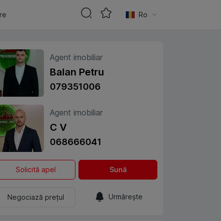
are
Ro
Agent imobiliar
Balan Petru
079351006
Agent imobiliar
C V
068666041
Solicită apel
Sună
Urmărește
Negociază prețul