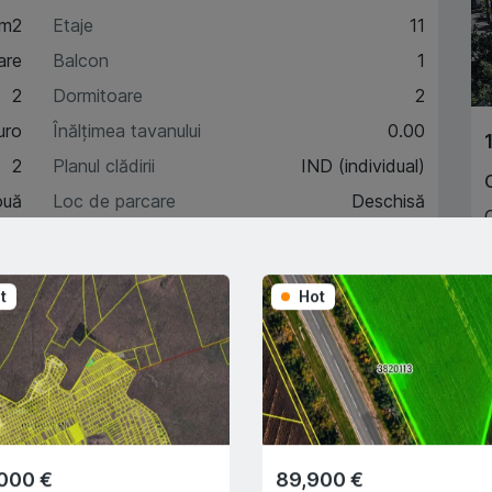
 m2
Etaje
11
are
Balcon
1
2
Dormitoare
2
uro
Înălțimea tavanului
0.00
2
Planul clădirii
IND (individual)
ouă
Loc de parcare
Deschisă
7
Încălzire autonomă
Da
t
Hot
A
acteristici
escriere
000 €
89,900 €