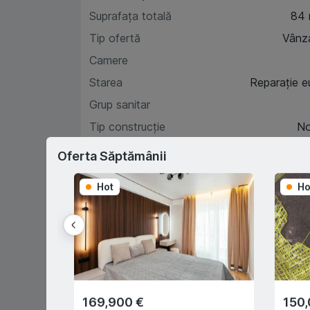
Suprafața totală
84
Tip ofertă
Vânz
Camere
Starea
Reparație e
Grup sanitar
Tip construcție
N
Etaj
Oferta Săptămânii
Hot
Ho
Car
D
169,900 €
150,