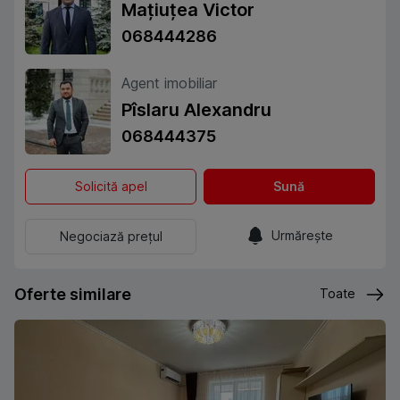
Mațiuțea Victor
068444286
Agent imobiliar
Pîslaru Alexandru
068444375
Solicită apel
Sună
Urmărește
Negociază prețul
Oferte similare
Toate