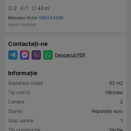
2
1
43
m
2
Mațiuțea Victor
068444286
Agent imobiliar
Contactați-ne
Descarcă PDF
Informație
Suprafața totală
43 m2
Tip ofertă
Vânzare
Camere
2
Starea
Reparație euro
Grup sanitar
1
Tip construcție
Veche