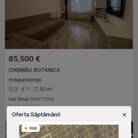
85,500 €
CHIȘINĂU
,
BOTANICA
Independenței
2
1
50
m
2
Iurii Struț
069777194
Agent imobiliar
Oferta Săptămânii
Hot
Hot