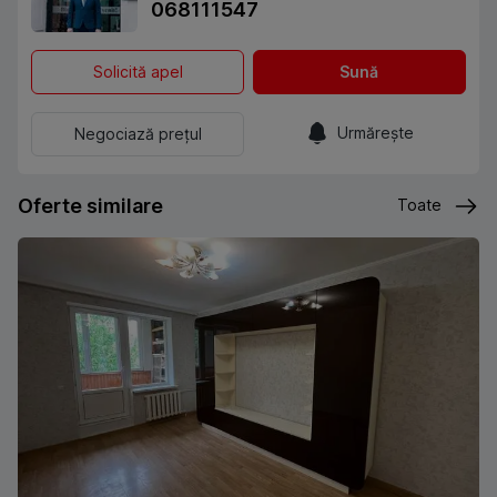
068111547
Solicită apel
Sună
Urmărește
Negociază prețul
Oferte similare
Toate