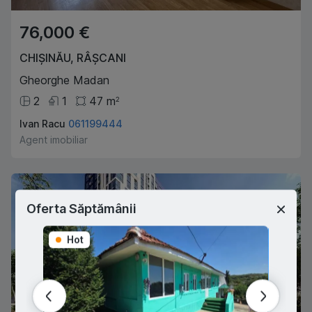
76,000 €
CHIȘINĂU
,
RÂȘCANI
Gheorghe Madan
2
1
47
m
2
Ivan Racu
061199444
Agent imobiliar
Oferta Săptămânii
Hot
Hot