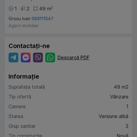
1
2
49
m
2
Grosu Ivan
068111547
Agent imobiliar
Contactați-ne
Descarcă PDF
Informație
Suprafața totală
49 m2
Tip ofertă
Vânzare
Camere
1
Starea
Versiune albă
Grup sanitar
2
Tip construcție
Nouă