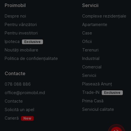
Proimobil
Servicii
Despre noi
Complexe rezidențiale
Pentru vânzători
Apartamente
Pentru investitori
Case
Ipoteca
Oficii
Exclusive
Noutăți imobiliare
Terenuri
Politica de confidențialitate
Industrial
Comercial
Contacte
Servicii
Plasează Anunț
078 088 886
Trade-IN
office@proimobil.md
Exclusive
Prima Casă
Contacte
Serviciul calitate
Solicită un apel
Carieră
New