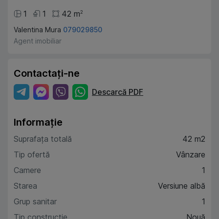
1
1
42
m
2
Valentina Mura
079029850
Agent imobiliar
Contactați-ne
Descarcă PDF
Informație
Suprafața totală
42 m2
Tip ofertă
Vânzare
Camere
1
Starea
Versiune albă
Grup sanitar
1
Tip construcție
Nouă