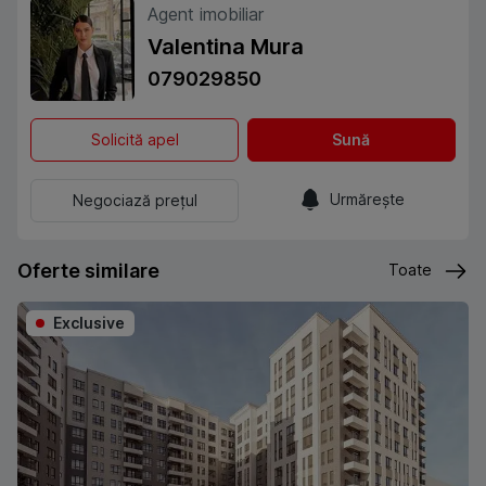
Agent imobiliar
Valentina Mura
079029850
Solicită apel
Sună
Urmărește
Negociază prețul
Oferte similare
Toate
Exclusive