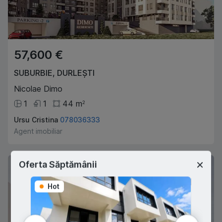
57,600 €
SUBURBIE
,
DURLEȘTI
Nicolae Dimo
1
1
44
m
2
Ursu Cristina
078036333
Agent imobiliar
Oferta Săptămânii
Hot
Hot