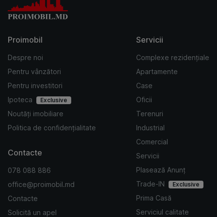
Proimobil
Servicii
Despre noi
Complexe rezidențiale
Pentru vânzători
Apartamente
Pentru investitori
Case
Ipoteca
Oficii
Exclusive
Noutăți imobiliare
Terenuri
Politica de confidențialitate
Industrial
Comercial
Contacte
Servicii
Plasează Anunț
078 088 886
Trade-IN
office@proimobil.md
Exclusive
Prima Casă
Contacte
Serviciul calitate
Solicită un apel