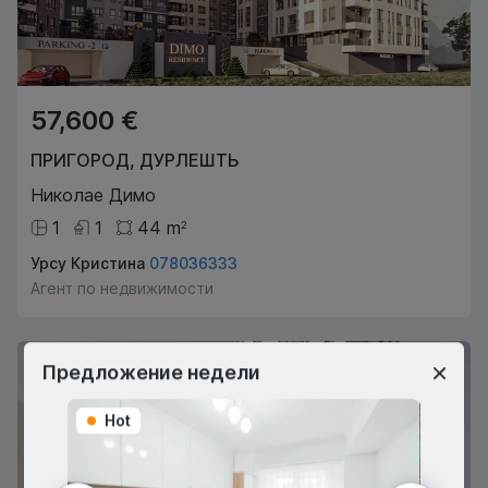
57,600 €
ПРИГОРОД
,
ДУРЛЕШТЬ
Николае Димо
1
1
44
m
2
Урсу Кристина
078036333
Агент по недвижимости
Предложение недели
Hot
Hot