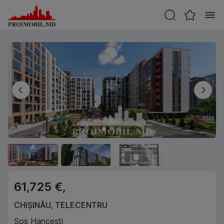
61,725 €,
CHIȘINĂU
,
TELECENTRU
Șos Hancești