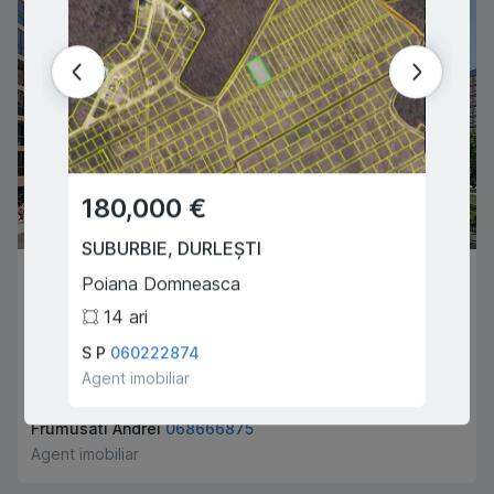
180,000 €
49,
SUBURBIE
,
DURLEȘTI
ORHEI
60,900 €
Poiana Domneasca
Donici
14
ari
4
CHIȘINĂU
,
TELECENTRU
S P
060222874
Balan P
Șos Hancești
Agent imobiliar
Agent i
1
1
42
m
2
Frumusati Andrei
068666875
Agent imobiliar