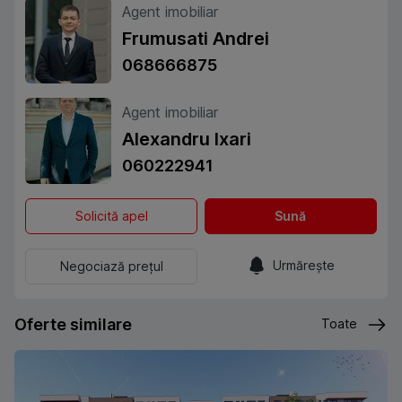
Agent imobiliar
Frumusati Andrei
068666875
Agent imobiliar
Alexandru Ixari
060222941
Solicită apel
Sună
Urmărește
Negociază prețul
Oferte similare
Toate