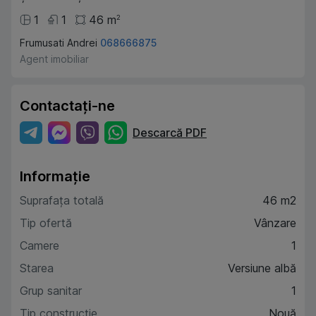
1
1
46
m
2
Frumusati Andrei
068666875
Agent imobiliar
Contactați-ne
Descarcă PDF
Informație
Suprafața totală
46 m2
Tip ofertă
Vânzare
Camere
1
Starea
Versiune albă
Grup sanitar
1
Tip construcție
Nouă