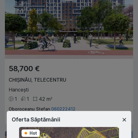
58,700 €
CHIȘINĂU
,
TELECENTRU
Hancești
1
1
42
m
2
Oboroceanu Stefan
060222412
Agent imobiliar
Oferta Săptămânii
Hot
Hot