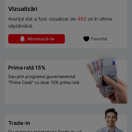
Vizualizări
Anunțul dat a fost vizualizat de
463
ori în ultima
săptămână.
Abonează-te
Favorite
Prima rată 15%
Sau prin programul guvernamental
"Prima Casă" cu doar 10% prima rată
Trade-In
Cu ajutorului programului Trade-In, vă