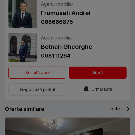
Agent imobiliar
Frumusati Andrei
068666875
Agent imobiliar
Botnari Gheorghe
068111264
Solicită apel
Sună
Urmărește
Negociază prețul
Oferte similare
Toate