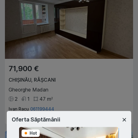
71,900 €
CHIȘINĂU
,
RÂȘCANI
Gheorghe Madan
2
1
47
m
2
Ivan Racu
061199444
Agent imobiliar
Oferta Săptămânii
Hot
Hot