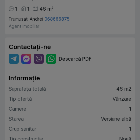
1
1
46
m
2
Frumusati Andrei
068666875
Agent imobiliar
Contactați-ne
Descarcă PDF
Informație
Suprafața totală
46 m2
Tip ofertă
Vânzare
Camere
1
Starea
Versiune albă
Grup sanitar
1
Tip construcție
Nouă