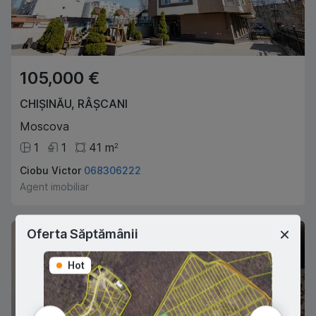
105,000 €
CHIȘINĂU
,
RÂȘCANI
Moscova
1
1
41
m
2
Ciobu Victor
068306222
Agent imobiliar
Oferta Săptămânii
Hot
Hot