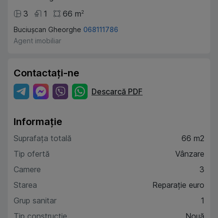
3
1
66
m
2
Buciușcan Gheorghe
068111786
Agent imobiliar
Contactați-ne
Descarcă PDF
Informație
Suprafața totală
66 m2
Tip ofertă
Vânzare
Camere
3
Starea
Reparație euro
Grup sanitar
1
Tip construcție
Nouă