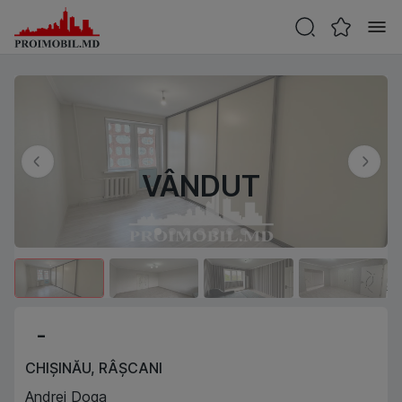
VÂNDUT
-
CHIȘINĂU
,
RÂȘCANI
Andrei Doga