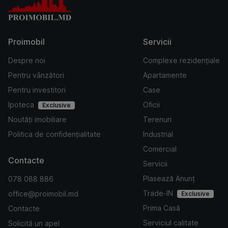
Proimobil
Servicii
Despre noi
Complexe rezidențiale
Pentru vânzători
Apartamente
Pentru investitori
Case
Ipoteca
Oficii
Exclusive
Noutăți imobiliare
Terenuri
Politica de confidențialitate
Industrial
Comercial
Contacte
Servicii
Plasează Anunț
078 088 886
Trade-IN
office@proimobil.md
Exclusive
Prima Casă
Contacte
Serviciul calitate
Solicită un apel