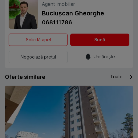
Agent imobiliar
Buciușcan Gheorghe
068111786
Solicită apel
Sună
Urmărește
Negociază prețul
Oferte similare
Toate