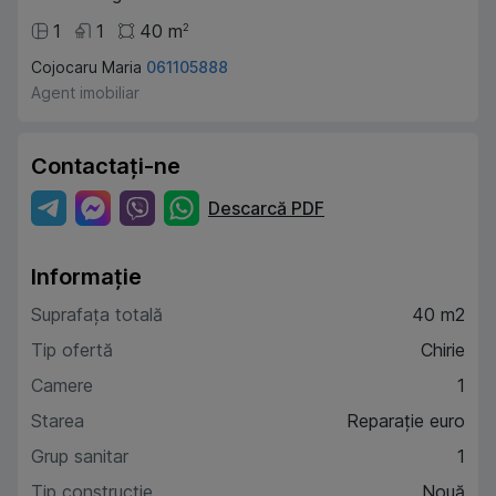
1
1
40
m
2
Cojocaru Maria
061105888
Agent imobiliar
Contactați-ne
Descarcă PDF
Informație
Suprafața totală
40 m2
Tip ofertă
Chirie
Camere
1
Starea
Reparație euro
Grup sanitar
1
Tip construcție
Nouă