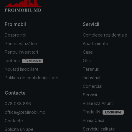
Proimobil
Servicii
Despre noi
Complexe rezidențiale
Pentru vânzători
Apartamente
Pentru investitori
Case
Ipoteca
Oficii
Exclusive
Noutăți imobiliare
Terenuri
Politica de confidențialitate
Industrial
Comercial
Contacte
Servicii
Plasează Anunț
078 088 886
Trade-IN
office@proimobil.md
Exclusive
Prima Casă
Contacte
Serviciul calitate
Solicită un apel