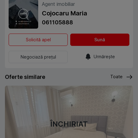
Agent imobiliar
Cojocaru Maria
061105888
Solicită apel
Sună
Urmărește
Negociază prețul
Oferte similare
Toate
ÎNCHIRIAT