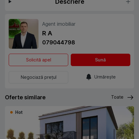
Descriere
Agent imobiliar
R A
079044798
Solicită apel
Sună
Urmărește
Negociază prețul
Oferte similare
Toate
Hot