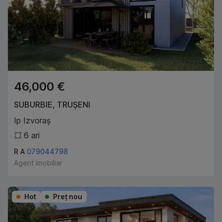
46,000 €
SUBURBIE
,
TRUȘENI
Ip Izvoraș
6
ari
R A
079044798
Agent imobiliar
Hot
Preţ nou