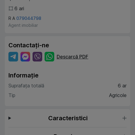
6
ari
R A
079044798
Agent imobiliar
Contactați-ne
Descarcă PDF
Informație
Suprafața totală
6 ar
Tip
Agricole
Caracteristici