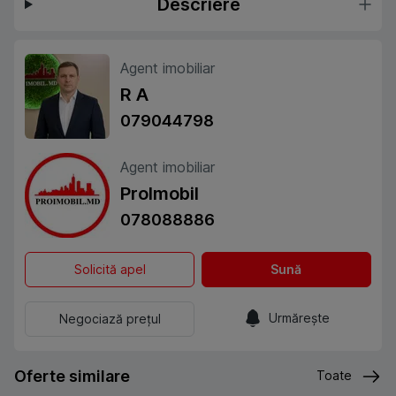
Descriere
Agent imobiliar
R A
079044798
Agent imobiliar
ProImobil
078088886
Solicită apel
Sună
Urmărește
Negociază prețul
Oferte similare
Toate