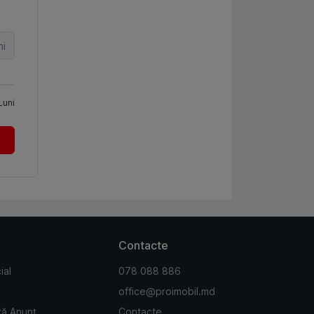
ni
Luni
Contacte
ial
078 088 886
office@proimobil.md
ză Anunț
Contacte