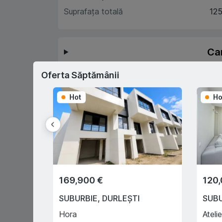
Suprafața totală
125
Car
Oferta Săptămânii
D
Hot
Ho
Prima rată 15%
Sau prin programul
guvernamental "Prima Casă" cu
doar 10% prima rată
169,900 €
120,
SUBURBIE
,
DURLEȘTI
SUB
Hora
Atelie
0% comision pentru
Înregistrar