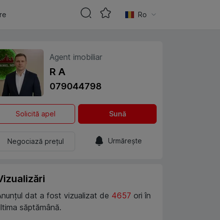
are
Ro
Agent imobiliar
R A
079044798
Solicită apel
Sună
Urmărește
Negociază prețul
Vizualizări
Anunțul dat a fost vizualizat de
4657
ori în
ultima săptămână.