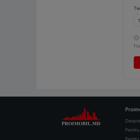
Te
1
L
Proim
Despre
Pentru
Pentru 