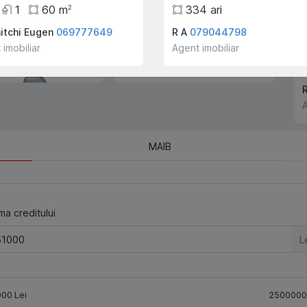
1
60
m
334
ari
2
companiei!
itchi Eugen
069777649
R A
079044798
 imobiliar
Agent imobiliar
A
MAIB
a creditului
L
000
Lei
2500000