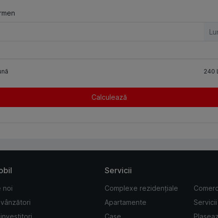
rmen
Lu
ună
240
Calculează
obil
Servicii
 noi
Complexe rezidențiale
Comerc
 vânzători
Apartamente
Servicii
investitori
Case
Plasea