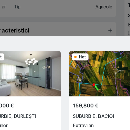
 ar
Tip
Agricole
acteristici
escriere
A
t
Hot
Trade-In
Cu ajutorului programului
Trade-In, vă ajutăm să
cumpărați acest apartament în
000 €
159,800 €
schimbul unui alt imobil.
URBIE
,
DURLEȘTI
SUBURBIE
,
BACIOI
rilor
Extravilan
e creditului ipotecar
Deplasarea cu transportul