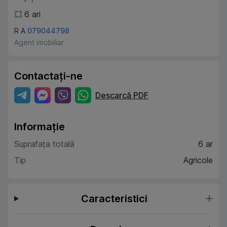
6
ari
R A
079044798
Agent imobiliar
Contactați-ne
Descarcă PDF
Informație
Suprafața totală
6 ar
Tip
Agricole
Caracteristici