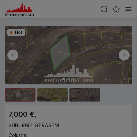
Hot
7,000 €,
SUBURBIE
,
STRASENI
Cojușna