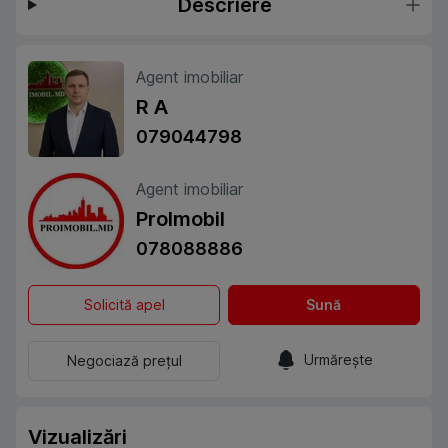
Descriere
Agent imobiliar
R A
079044798
Agent imobiliar
ProImobil
078088886
Solicită apel
Sună
Urmărește
Negociază prețul
Vizualizări