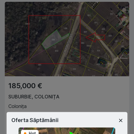
185,000 €
SUBURBIE
,
COLONIȚA
Colonița
8
ari
Oferta Săptămânii
R A
079044798
Agent imobiliar
Hot
Hot