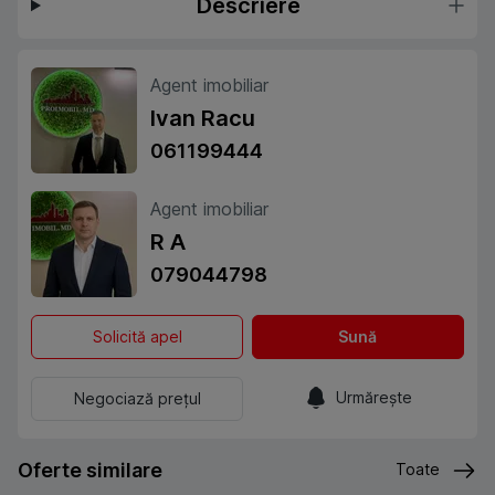
Descriere
Agent imobiliar
Ivan Racu
061199444
Agent imobiliar
R A
079044798
Solicită apel
Sună
Urmărește
Negociază prețul
Oferte similare
Toate