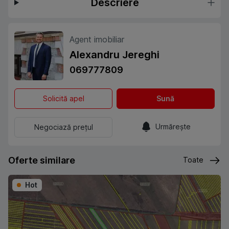
Descriere
Agent imobiliar
Alexandru Jereghi
069777809
Solicită apel
Sună
Urmărește
Negociază prețul
Oferte similare
Toate
Hot