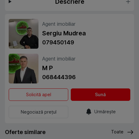
Descriere
Agent imobiliar
Sergiu Mudrea
079450149
Agent imobiliar
M P
068444396
Solicită apel
Sună
Urmărește
Negociază prețul
Oferte similare
Toate