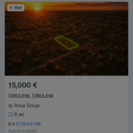
Hot
15,000 €
CRIULENI
,
CRIULENI
Ip Roua Group
6
ari
R A
079044798
Agent imobiliar