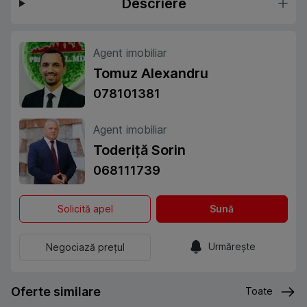
Descriere
Agent imobiliar
Tomuz Alexandru
078101381
Agent imobiliar
Toderiță Sorin
068111739
Solicită apel
Sună
Urmărește
Negociază prețul
Oferte similare
Toate