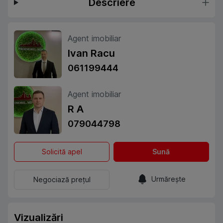
Descriere
Agent imobiliar
Ivan Racu
061199444
Agent imobiliar
R A
079044798
Solicită apel
Sună
Urmărește
Negociază prețul
Vizualizări