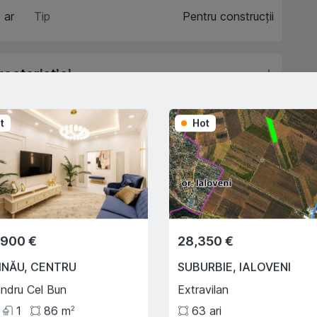
 ar
Tip
Pentru construcții
acteristici
escriere
t
Hot
Trade-In
Cu ajutorului programului
Trade-In, vă ajutăm să
,900 €
28,350 €
cumpărați acest apartament în
schimbul unui alt imobil.
INĂU
,
CENTRU
SUBURBIE
,
IALOVENI
andru Cel Bun
Extravilan
1
86
m
63
ari
2
e creditului ipotecar
Deplasarea cu transportul