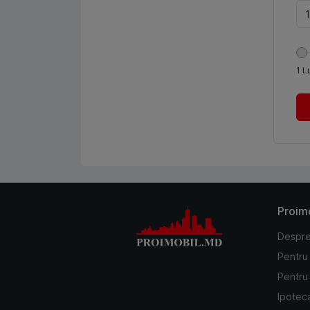
1
L
Proim
Despre
Pentru
Pentru 
Ipotec