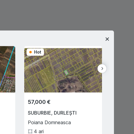
Hot
Hot
57,000 €
49,000
SUBURBIE
,
DURLEȘTI
ORHEI
,
Poiana Domneasca
Donici
4
ari
4