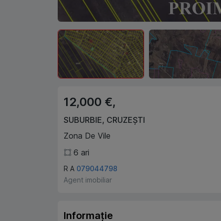
12,000 €,
SUBURBIE
,
CRUZEȘTI
Zona De Vile
6
ari
R A
079044798
Agent imobiliar
Informație