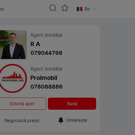
are
Ro
Agent imobiliar
R A
079044798
Agent imobiliar
ProImobil
078088886
Solicită apel
Sună
Urmărește
Negociază prețul