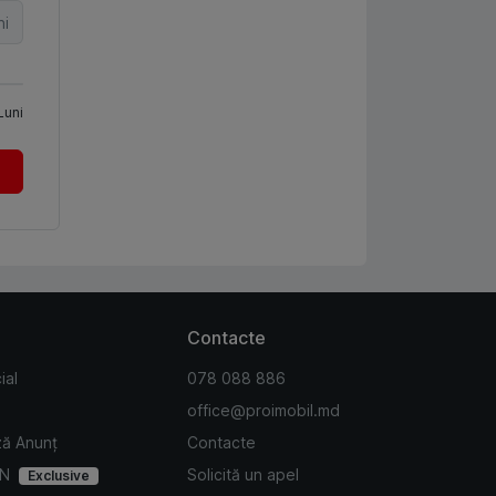
ni
Luni
Contacte
ial
078 088 886
office@proimobil.md
ză Anunț
Contacte
IN
Solicită un apel
Exclusive