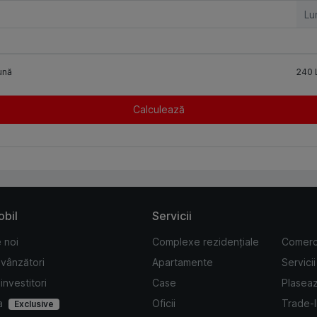
Lu
ună
240
Calculează
obil
Servicii
 noi
Complexe rezidențiale
Comerc
 vânzători
Apartamente
Servicii
investitori
Case
Plasea
a
Oficii
Trade-
Exclusive