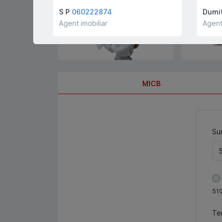
cumpărători și chiriași
gratis!
S P
060222874
Dumit
Agent imobiliar
Agent
MICB
Sum
51
Te