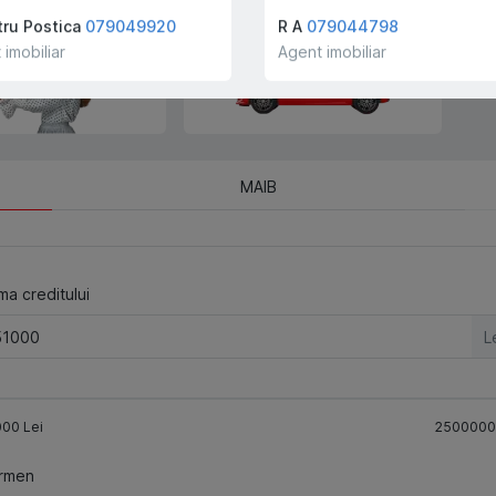
companiei!
ru Postica
079049920
R A
079044798
 imobiliar
Agent imobiliar
MAIB
a creditului
L
000
Lei
2500000
rmen