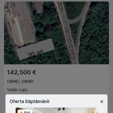
142,500 €
ORHEI
,
ORHEI
Vasile Lupu
30
ari
Oferta Săptămânii
Chiosa Andrei
068666036
Agent imobiliar
Hot
Hot