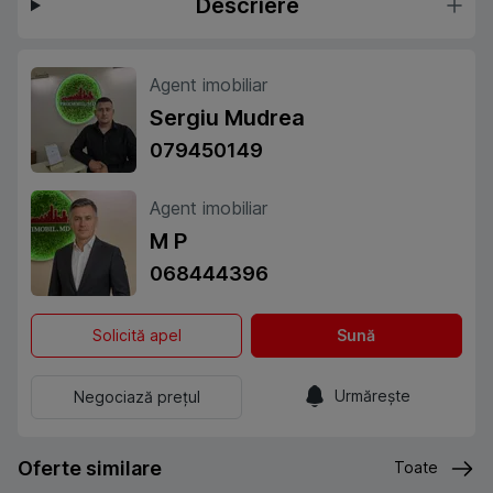
Descriere
Agent imobiliar
Sergiu Mudrea
079450149
Agent imobiliar
M P
068444396
Solicită apel
Sună
Urmărește
Negociază prețul
Oferte similare
Toate