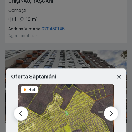
CHIȘINĂU
,
RÂȘCANI
Cornești
1
19
m
2
Andrias Victoria
079450145
Agent imobiliar
Oferta Săptămânii
Hot
Hot