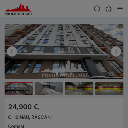
24,900 €,
CHIȘINĂU
,
RÂȘCANI
Cornești