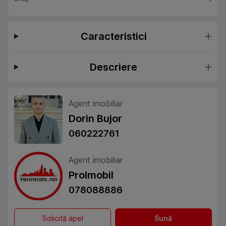
Caracteristici
Descriere
Agent imobiliar
Dorin Bujor
060222761
Agent imobiliar
ProImobil
078088886
Solicită apel
Sună