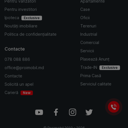
Pentru vânzători
Apartamente
Pentru investitori
Case
Ipoteca
Oficii
Exclusive
Noutăți imobiliare
Terenuri
Politica de confidențialitate
Industrial
Comercial
Contacte
Servicii
Plasează Anunț
078 088 886
Trade-IN
office@proimobil.md
Exclusive
Prima Casă
Contacte
Serviciul calitate
Solicită un apel
Carieră
New
©
Proimobil
2010 -
2026