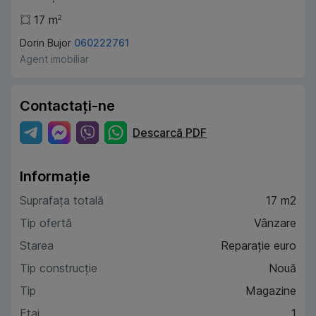
17
m
2
Dorin Bujor
060222761
Agent imobiliar
Contactați-ne
Descarcă PDF
Informație
Suprafața totală
17 m2
Tip ofertă
Vânzare
Starea
Reparație euro
Tip construcție
Nouă
Tip
Magazine
Etaj
1