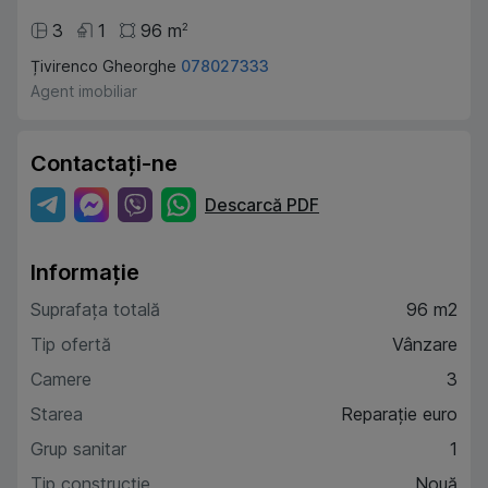
3
1
96
m
2
Țivirenco Gheorghe
078027333
Agent imobiliar
Contactați-ne
Descarcă PDF
Informație
Suprafața totală
96 m2
Tip ofertă
Vânzare
Camere
3
Starea
Reparație euro
Grup sanitar
1
Tip construcție
Nouă