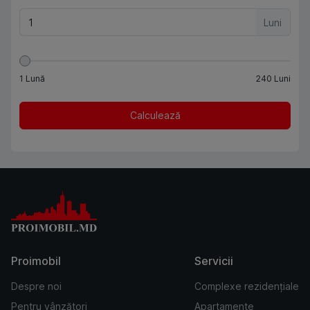
Luni
1
Lună
240
Luni
Calculează
Proimobil
Servicii
Despre noi
Complexe rezidențiale
Pentru vânzători
Apartamente