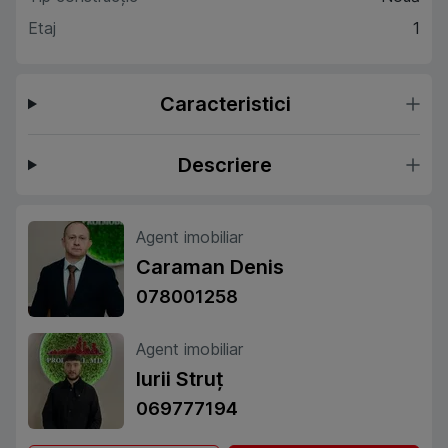
Etaj
1
Caracteristici
Descriere
Agent imobiliar
Caraman Denis
078001258
Agent imobiliar
Iurii Struț
069777194