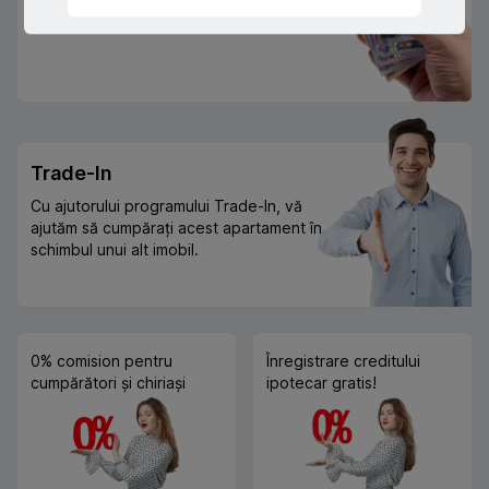
Sau prin programul guvernamental
"Prima Casă" cu doar 10% prima rată
Trade-In
Cu ajutorului programului Trade-In, vă
ajutăm să cumpărați acest apartament în
schimbul unui alt imobil.
0% comision pentru
Înregistrare creditului
cumpărători și chiriași
ipotecar gratis!