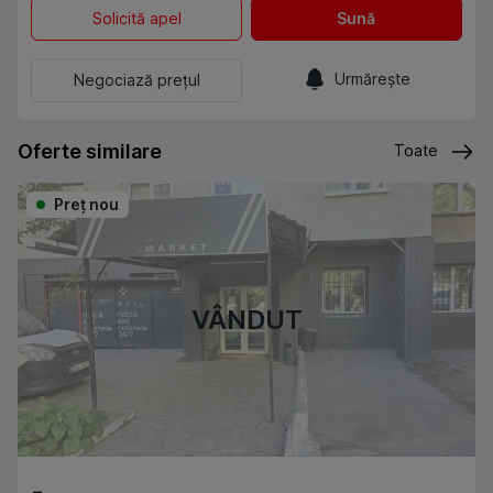
Solicită apel
Sună
Urmărește
Negociază prețul
Oferte similare
Toate
Preţ nou
VÂNDUT
-