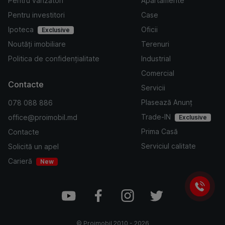
Pentru vânzători
Apartamente
Pentru investitori
Case
Ipoteca
Oficii
Exclusive
Noutăți imobiliare
Terenuri
Politica de confidențialitate
Industrial
Comercial
Contacte
Servicii
Plasează Anunț
078 088 886
Trade-IN
office@proimobil.md
Exclusive
Prima Casă
Contacte
Serviciul calitate
Solicită un apel
Carieră
New
©
Proimobil
2010 -
2026