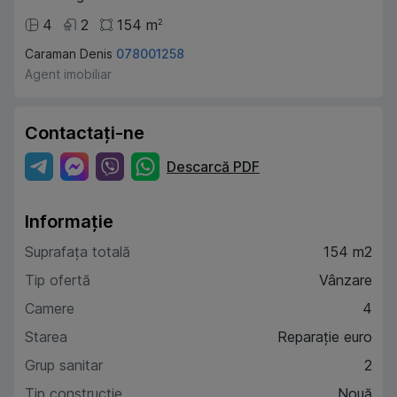
4
2
154
m
2
Caraman Denis
078001258
Agent imobiliar
Contactați-ne
Descarcă PDF
Informație
Suprafața totală
154 m2
Tip ofertă
Vânzare
Camere
4
Starea
Reparație euro
Grup sanitar
2
Tip construcție
Nouă