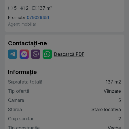
5
2
137
m
2
Proimobil
079026451
Agent imobiliar
Contactați-ne
Descarcă PDF
Informație
Suprafața totală
137 m2
Tip ofertă
Vânzare
Camere
5
Starea
Stare locativă
Grup sanitar
2
Tip construcție
Veche