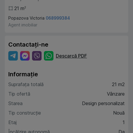
21
m
2
Popazova Victoria
068999384
Agent imobiliar
Contactați-ne
Descarcă PDF
Informație
Suprafața totală
21 m2
Tip ofertă
Vânzare
Starea
Design personalizat
Tip construcție
Nouă
Etaj
1
Încălzire autonomă
Da