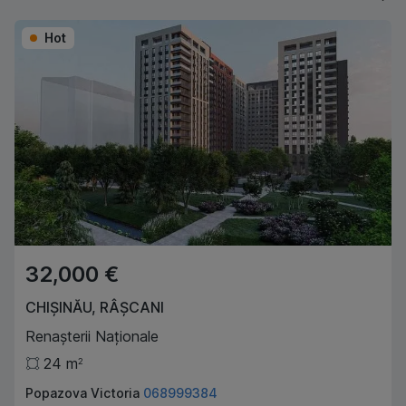
Hot
32,000 €
CHIȘINĂU
,
RÂȘCANI
Renașterii Naționale
24
m
2
Popazova Victoria
068999384