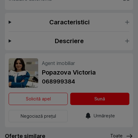
Caracteristici
Descriere
Agent imobiliar
Popazova Victoria
068999384
Solicită apel
Sună
Urmărește
Negociază prețul
Oferte similare
Toate