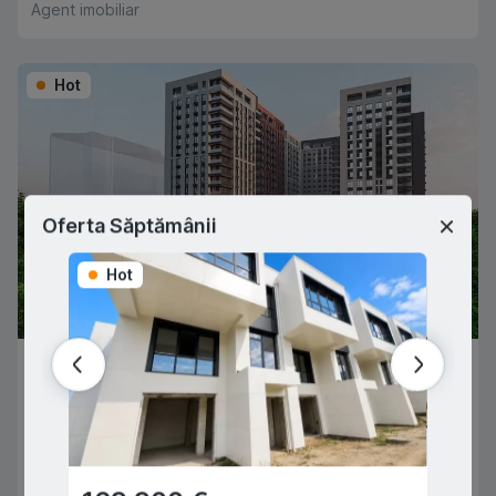
Agent imobiliar
Hot
Oferta Săptămânii
Hot
Hot
31,500 €
CHIȘINĂU
,
RÂȘCANI
Renașterii Naționale
19
m
2