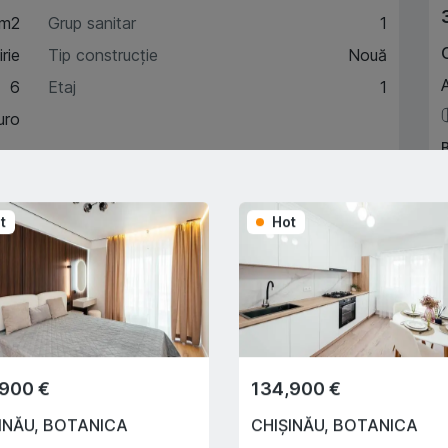
 m2
Grup sanitar
1
rie
Tip construcție
Nouă
6
Etaj
1
uro
A
acteristici
t
Hot
escriere
Trade-In
,900 €
134,900 €
Cu ajutorului programului
Trade-In, vă ajutăm să
INĂU
,
BOTANICA
CHIȘINĂU
,
BOTANICA
cumpărați acest apartament în