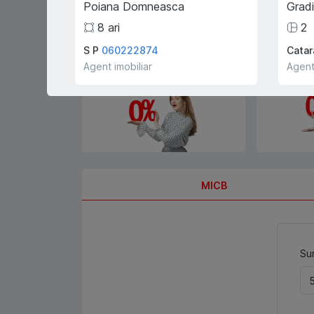
Poiana Domneasca
Grad
8
ari
2
S P
060222874
Catar
0% comision pentru
Înregistrar
Agent imobiliar
Agent
cumpărători și chiriași
gratis!
MICB
Sum