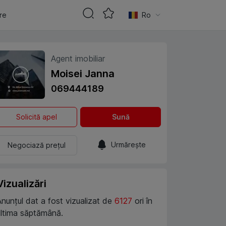
are
Ro
Agent imobiliar
Moisei Janna
069444189
Solicită apel
Sună
Urmărește
Negociază prețul
Vizualizări
Anunțul dat a fost vizualizat de
6127
ori în
ultima săptămână.