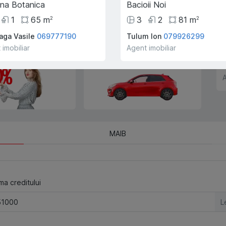
ina Botanica
Bacioii Noi
schimbul unui alt imobil.
1
65
m
3
2
81
m
2
2
aga Vasile
069777190
Tulum Ion
079926299
e creditului ipotecar
Deplasarea cu transportul
 imobiliar
Agent imobiliar
companiei!
A
MAIB
a creditului
L