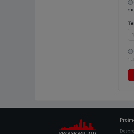
51
Te
1
L
Proim
Despre