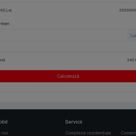
000
Lei
2500000
rmen
Lu
ună
240
Calculează
obil
Servicii
 noi
Complexe rezidențiale
Comerc