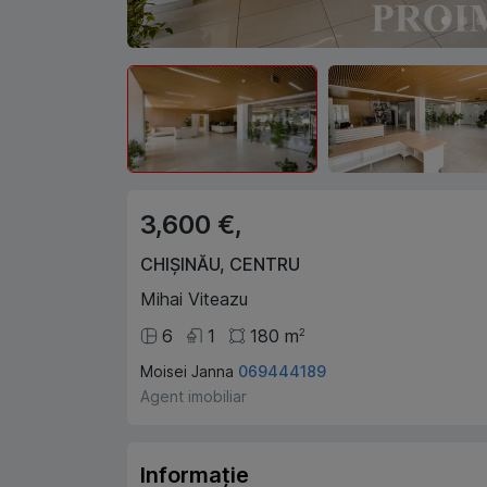
3,600 €,
CHIȘINĂU
,
CENTRU
Mihai Viteazu
6
1
180
m
2
Moisei Janna
069444189
Agent imobiliar
Informație