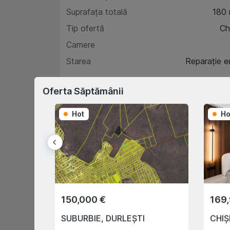
Suprafața totală
180
Tip ofertă
Chi
Camere
Starea
Reparație e
Oferta Săptămânii
Car
Hot
Ho
D
Prima rată 15%
150,000 €
169
Sau prin programul
guvernamental "Prima Casă" cu
SUBURBIE
,
DURLEȘTI
CHIȘ
doar 10% prima rată