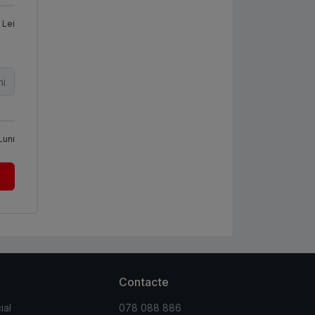
Lei
ni
Luni
Contacte
ial
078 088 886