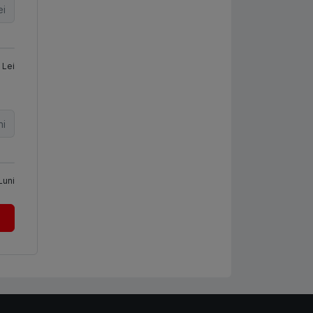
ei
Lei
ni
Luni