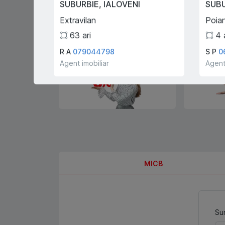
SUBURBIE
,
IALOVENI
SUB
Extravilan
Poia
63
ari
4
0% comision pentru
Înregistrar
R A
079044798
S P
0
cumpărători și chiriași
gratis!
Agent imobiliar
Agent
MICB
Sum