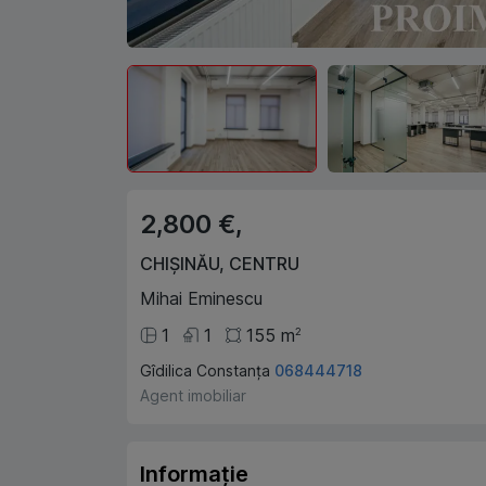
2,800 €,
CHIȘINĂU
,
CENTRU
Mihai Eminescu
1
1
155
m
2
Gîdilica Constanța
068444718
Agent imobiliar
Informație