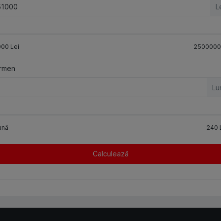
L
000
Lei
2500000
rmen
Lu
ună
240
Calculează