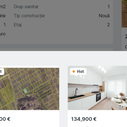
 m2
Grup sanitar
1
rie
Tip construcție
Nouă
1
Etaj
2
uro
acteristici
t
Hot
escriere
G
A
Trade-In
Cu ajutorului programului
00 €
134,900 €
Trade-In, vă ajutăm să
cumpărați acest apartament în