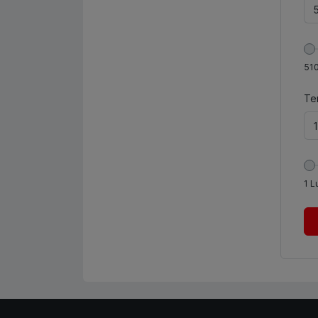
51
Te
1
L