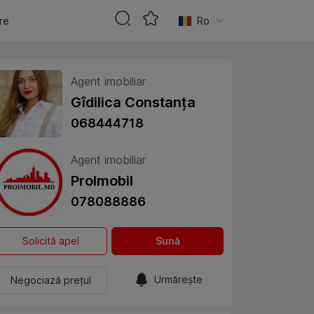
are
Ro
Agent imobiliar
Gîdilica Constanța
068444718
Agent imobiliar
ProImobil
078088886
Solicită apel
Sună
Urmărește
Negociază prețul