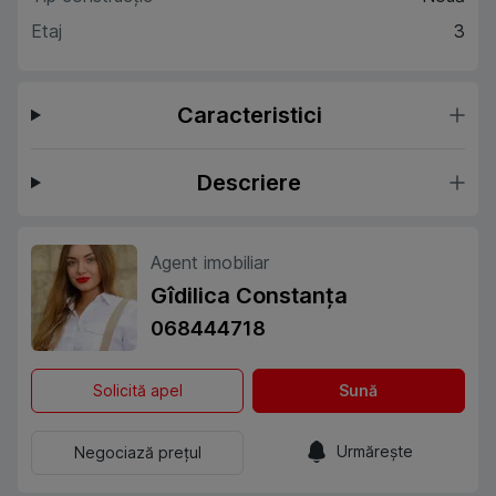
Etaj
3
Caracteristici
Descriere
Agent imobiliar
Gîdilica Constanța
068444718
Solicită apel
Sună
Urmărește
Negociază prețul