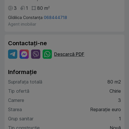
3
1
80
m
2
Gîdilica Constanța
068444718
Agent imobiliar
Contactați-ne
Descarcă PDF
Informație
Suprafața totală
80 m2
Tip ofertă
Chirie
Camere
3
Starea
Reparație euro
Grup sanitar
1
Tip construcție
Nouă