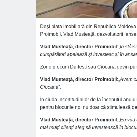
Deși piața imobiliară din Republica Moldova a 
Proimobil, Vlad Musteață, dezvoltatorii lansea
Vlad Musteață, director Proimobil:
„
În sfârș
cumpărători apelează și investesc și în ansa
Zone precum Durlești sau Ciocana devin punct
Vlad Musteață, director Proimobil:
„
Avem câ
Ciocana
”.
În ciuda incertitudinilor de la începutul anulu
pentru blocurile noi nu doar că stimulează dezv
Vlad Musteață, director Proimobil:
„
Eu văd o
mai mulți clienți aleg să investească în blocur