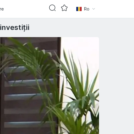
are
Ro
nvestiții