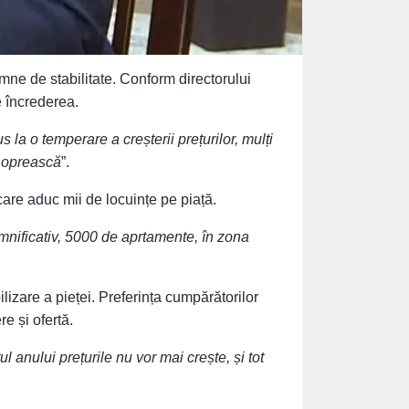
emne de stabilitate. Conform directorului
e încrederea.
 la o temperare a creșterii prețurilor, mulți
e oprească
”.
are aduc mii de locuințe pe piață.
mnificativ, 5000 de aprtamente, în zona
ilizare a pieței. Preferința cumpărătorilor
re și ofertă.
ul anului prețurile nu vor mai crește, și tot