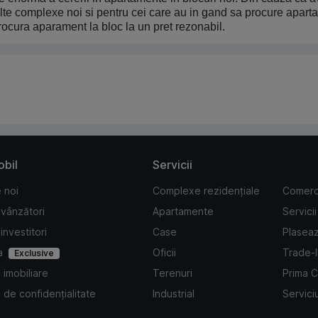
lte complexe noi si pentru cei care au in gand sa procure apart
rocura aparament la bloc la un pret rezonabil.
obil
Servicii
 noi
Complexe rezidențiale
Comerc
 vânzători
Apartamente
Servicii
investitori
Case
Plasea
a
Oficii
Trade-
Exclusive
 imobiliare
Terenuri
Prima 
a de confidențialitate
Industrial
Serviciu