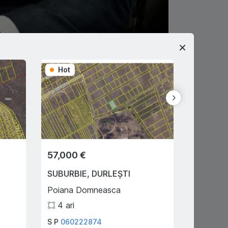
Hot
Hot
57,000 €
169,90
SUBURBIE
,
DURLEȘTI
CHIȘINĂ
Poiana Domneasca
Gradina 
4
ari
2
S P
060222874
Cataraga