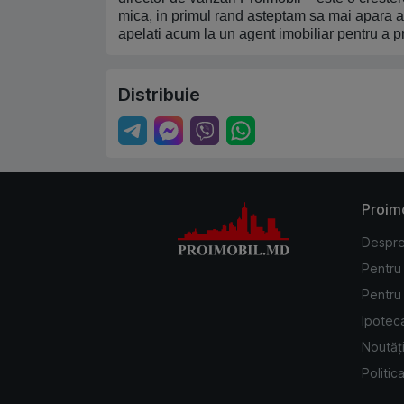
mica, in primul rand asteptam sa mai apara a
apelati acum la un agent imobiliar pentru a p
Distribuie
Proim
Despre
Pentru
Pentru 
Ipotec
Noutăți
Politic