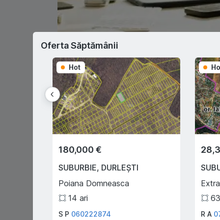
Oferta Săptămânii
Hot
Ho
180,000 €
28,
SUBURBIE
,
DURLEȘTI
SUB
Poiana Domneasca
Extra
14
ari
6
S P
060222874
R A
0