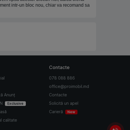
ament intr-un bloc nou, chiar va recomand sa
Contacte
ial
078 088 886
office@proimobil.md
ză Anunț
Contacte
IN
Solicită un apel
Exclusive
Casă
Carieră
New
l calitate