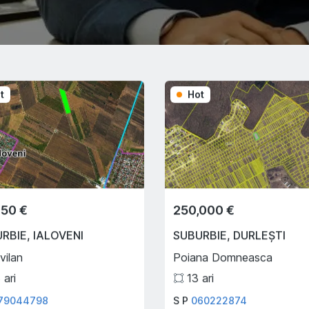
t
Hot
350 €
250,000 €
URBIE
,
IALOVENI
SUBURBIE
,
DURLEȘTI
vilan
Poiana Domneasca
3
ari
13
ari
79044798
S P
060222874