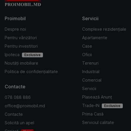
Proimobil
Servicii
Despre noi
Complexe rezidențiale
Pentru vânzători
Apartamente
Pentru investitori
Case
Ipoteca
Oficii
Exclusive
Noutăți imobiliare
Terenuri
Politica de confidențialitate
Industrial
Comercial
Contacte
Servicii
Plasează Anunț
078 088 886
Trade-IN
office@proimobil.md
Exclusive
Prima Casă
Contacte
Serviciul calitate
Solicită un apel