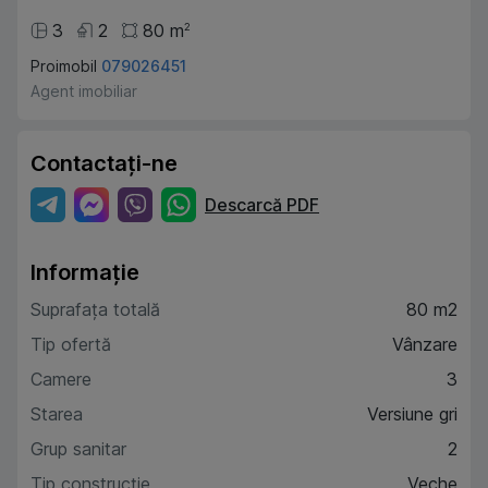
3
2
80
m
2
Proimobil
079026451
Agent imobiliar
Contactați-ne
Descarcă PDF
Informație
Suprafața totală
80 m2
Tip ofertă
Vânzare
Camere
3
Starea
Versiune gri
Grup sanitar
2
Tip construcție
Veche