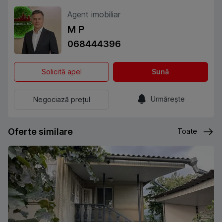
Agent imobiliar
M P
068444396
Solicită apel
Sună
Urmărește
Negociază prețul
Oferte similare
Toate