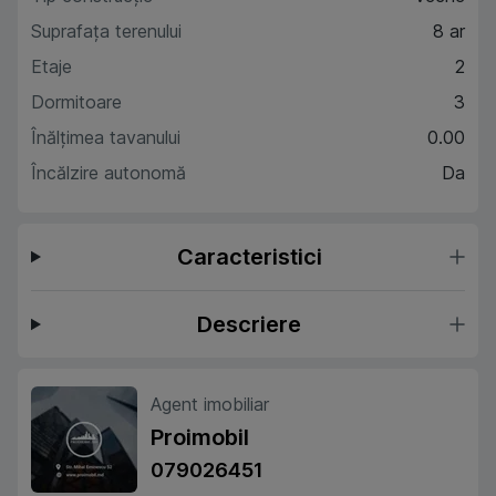
Suprafaţa terenului
8 ar
Etaje
2
Dormitoare
3
Înălțimea tavanului
0.00
Încălzire autonomă
Da
Caracteristici
Descriere
Agent imobiliar
Proimobil
079026451