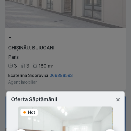
-
CHIȘINĂU
,
BUIUCANI
Paris
3
3
180
m
2
Ecaterina Sidorovici
069888593
Agent imobiliar
Oferta Săptămânii
Hot
Hot