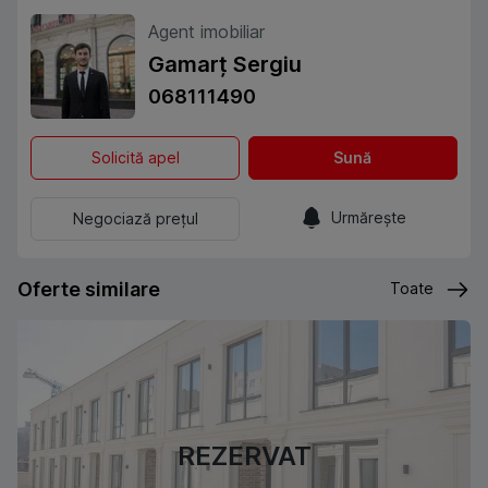
Agent imobiliar
Gamarț Sergiu
068111490
Solicită apel
Sună
Urmărește
Negociază prețul
Oferte similare
Toate
REZERVAT