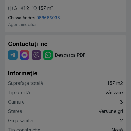
3
2
157
m
2
Chiosa Andrei
068666036
Agent imobiliar
Contactați-ne
Descarcă PDF
Informație
Suprafața totală
157 m2
Tip ofertă
Vânzare
Camere
3
Starea
Versiune gri
Grup sanitar
2
Tip construcție
Nouă