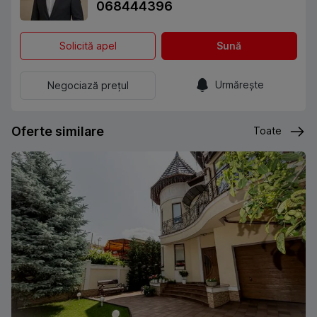
068444396
Solicită apel
Sună
Urmărește
Negociază prețul
Oferte similare
Toate