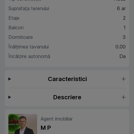
Suprafaţa terenului
6 ar
Etaje
2
Balcon
1
Dormitoare
3
Înălțimea tavanului
0.00
Încălzire autonomă
Da
Caracteristici
Descriere
Agent imobiliar
M P