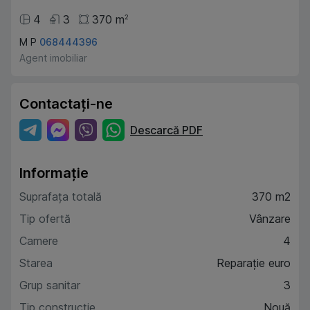
4
3
370
m
2
M P
068444396
Agent imobiliar
Contactați-ne
Descarcă PDF
Informație
Suprafața totală
370 m2
Tip ofertă
Vânzare
Camere
4
Starea
Reparație euro
Grup sanitar
3
Tip construcție
Nouă