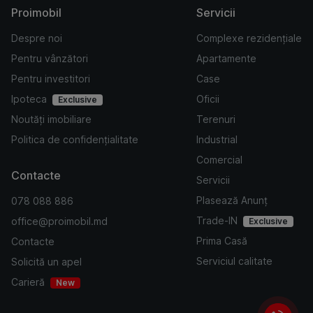
Proimobil
Servicii
Despre noi
Complexe rezidențiale
Pentru vânzători
Apartamente
Pentru investitori
Case
Ipoteca
Oficii
Exclusive
Noutăți imobiliare
Terenuri
Politica de confidențialitate
Industrial
Comercial
Contacte
Servicii
Plasează Anunț
078 088 886
Trade-IN
office@proimobil.md
Exclusive
Prima Casă
Contacte
Serviciul calitate
Solicită un apel
Carieră
New