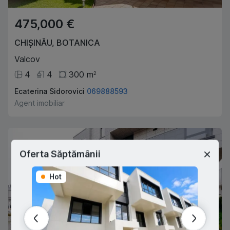
475,000 €
CHIȘINĂU
,
BOTANICA
Valcov
4
4
300
m
2
Ecaterina Sidorovici
069888593
Agent imobiliar
Oferta Săptămânii
Hot
Hot