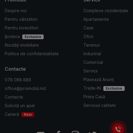
Despre noi
Complexe rezidențiale
Pentru vânzători
Apartamente
Pentru investitori
Case
Ipoteca
Oficii
Exclusive
Noutăți imobiliare
Terenuri
Politica de confidențialitate
Industrial
Comercial
Contacte
Servicii
Plasează Anunț
078 088 886
Trade-IN
office@proimobil.md
Exclusive
Prima Casă
Contacte
Serviciul calitate
Solicită un apel
Carieră
New