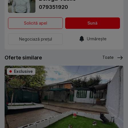
079351920
Solicită apel
Sună
Urmărește
Negociază prețul
Oferte similare
Toate
Exclusive