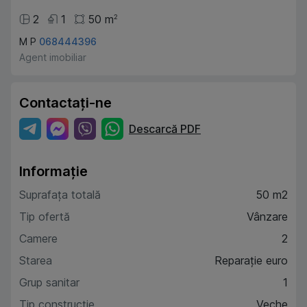
2
1
50
m
2
M P
068444396
Agent imobiliar
Contactați-ne
Descarcă PDF
Informație
Suprafața totală
50 m2
Tip ofertă
Vânzare
Camere
2
Starea
Reparație euro
Grup sanitar
1
Tip construcție
Veche