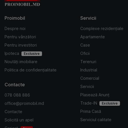
Proimobil
Servicii
Despre noi
Complexe rezidențiale
Pentru vânzători
Apartamente
Pentru investitori
Case
Ipoteca
Oficii
Exclusive
Noutăți imobiliare
Terenuri
Politica de confidențialitate
Industrial
Comercial
Contacte
Servicii
Plasează Anunț
078 088 886
Trade-IN
office@proimobil.md
Exclusive
Prima Casă
Contacte
Serviciul calitate
Solicită un apel