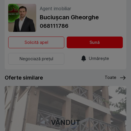
Agent imobiliar
Buciușcan Gheorghe
068111786
Solicită apel
Sună
Urmărește
Negociază prețul
Oferte similare
Toate
VÂNDUT