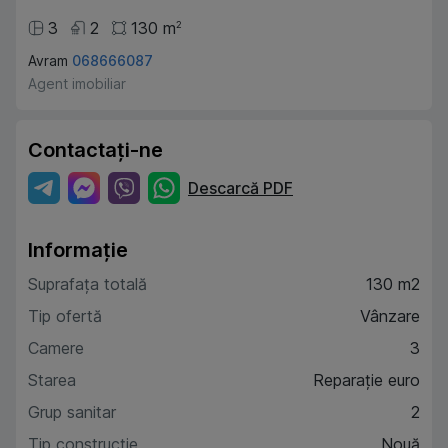
3
2
130
m
2
Avram
068666087
Agent imobiliar
Contactați-ne
Descarcă PDF
Informație
Suprafața totală
130 m2
Tip ofertă
Vânzare
Camere
3
Starea
Reparație euro
Grup sanitar
2
Tip construcție
Nouă