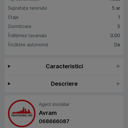
Suprafaţa terenului
5 ar
Etaje
1
Dormitoare
3
Înălțimea tavanului
0.00
Încălzire autonomă
Da
Caracteristici
Descriere
Agent imobiliar
Avram
068666087