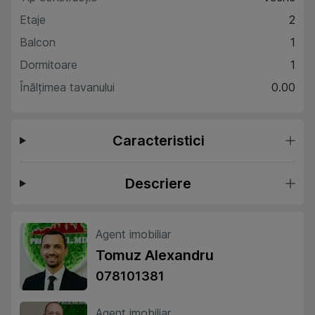
Etaje
2
Balcon
1
Dormitoare
1
Înălțimea tavanului
0.00
Caracteristici
Descriere
Agent imobiliar
Tomuz Alexandru
078101381
Agent imobiliar