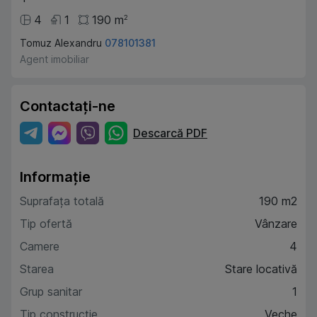
4
1
190
m
2
Tomuz Alexandru
078101381
Agent imobiliar
Contactați-ne
Descarcă PDF
Informație
Suprafața totală
190 m2
Tip ofertă
Vânzare
Camere
4
Starea
Stare locativă
Grup sanitar
1
Tip construcție
Veche