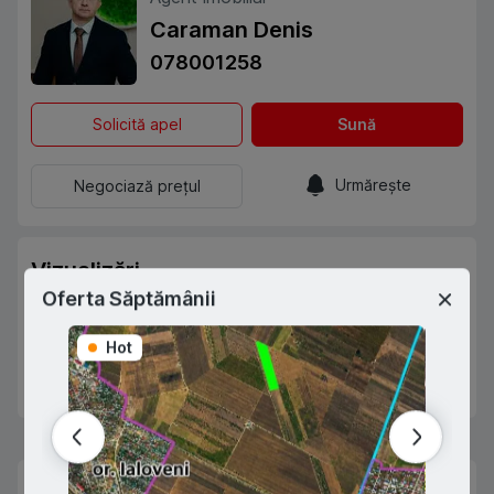
Caraman Denis
078001258
Solicită apel
Sună
Urmărește
Negociază prețul
Vizualizări
Oferta Săptămânii
Anunțul dat a fost vizualizat de
1360
ori în ultima
săptămână.
Hot
Hot
Abonează-te
Favorite
Prima rată 15%