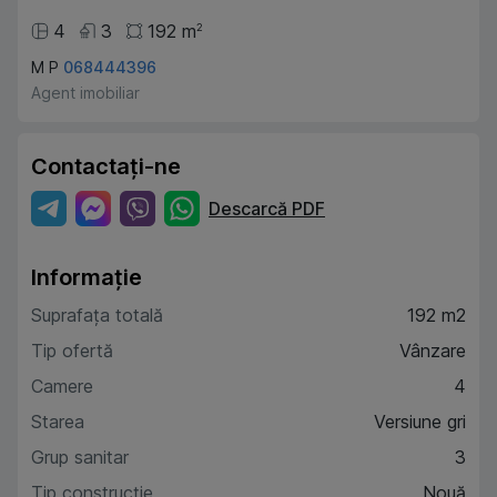
4
3
192
m
2
M P
068444396
Agent imobiliar
Contactați-ne
Descarcă PDF
Informație
Suprafața totală
192 m2
Tip ofertă
Vânzare
Camere
4
Starea
Versiune gri
Grup sanitar
3
Tip construcție
Nouă