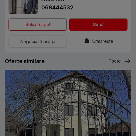
068444532
Solicită apel
Sună
Urmărește
Negociază prețul
Oferte similare
Toate