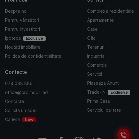
Despre noi
Complexe rezidențiale
Pentru vânzători
Apartamente
Pentru investitori
Case
Ipoteca
Oficii
Exclusive
Noutăți imobiliare
Terenuri
Politica de confidențialitate
Industrial
Comercial
Contacte
Servicii
Plasează Anunț
078 088 886
Trade-IN
office@proimobil.md
Exclusive
Prima Casă
Contacte
Serviciul calitate
Solicită un apel
Carieră
New