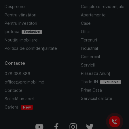
Despre noi
Complexe rezidențiale
Pentru vânzători
Apartamente
Pentru investitori
Case
Ipoteca
Oficii
Exclusive
Noutăți imobiliare
Terenuri
Politica de confidențialitate
Industrial
Comercial
Contacte
Servicii
Plasează Anunț
078 088 886
Trade-IN
office@proimobil.md
Exclusive
Prima Casă
Contacte
Serviciul calitate
Solicită un apel
Carieră
New