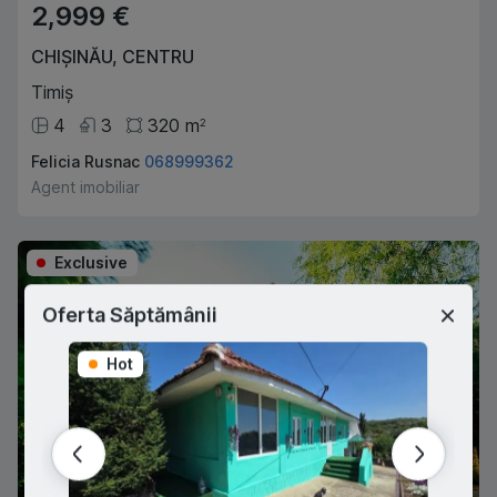
2,999 €
CHIȘINĂU
,
CENTRU
Timiș
4
3
320
m
2
Felicia Rusnac
068999362
Agent imobiliar
Exclusive
Oferta Săptămânii
Hot
Hot