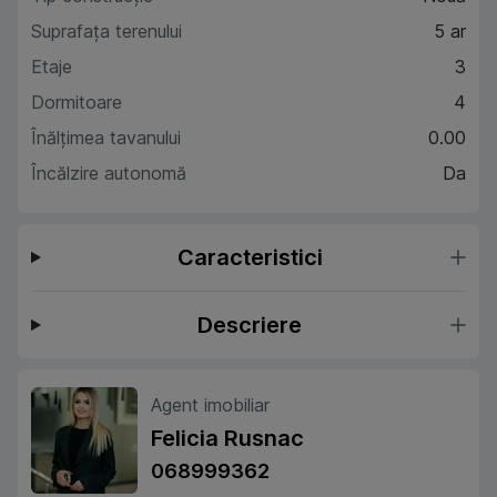
Suprafaţa terenului
5 ar
Etaje
3
Dormitoare
4
Înălțimea tavanului
0.00
Încălzire autonomă
Da
Caracteristici
Descriere
Agent imobiliar
Felicia Rusnac
068999362