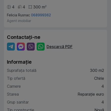
4
4
300
m
2
Felicia Rusnac
068999362
Agent imobiliar
Contactați-ne
Descarcă PDF
Informație
Suprafața totală
300 m2
Tip ofertă
Chirie
Camere
4
Starea
Reparație euro
Grup sanitar
4
Tip construcție
Nouă