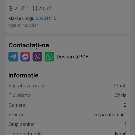
2
1
70
m
2
Maxim Lungu
068311110
Agent imobiliar
Contactați-ne
Descarcă PDF
Informație
Suprafața totală
70 m2
Tip ofertă
Chirie
Camere
2
Starea
Reparație euro
Grup sanitar
1
Tip construcție
Nouă