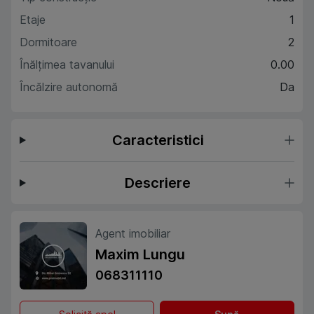
Etaje
1
Dormitoare
2
Înălțimea tavanului
0.00
Încălzire autonomă
Da
Caracteristici
Descriere
Agent imobiliar
Maxim Lungu
068311110