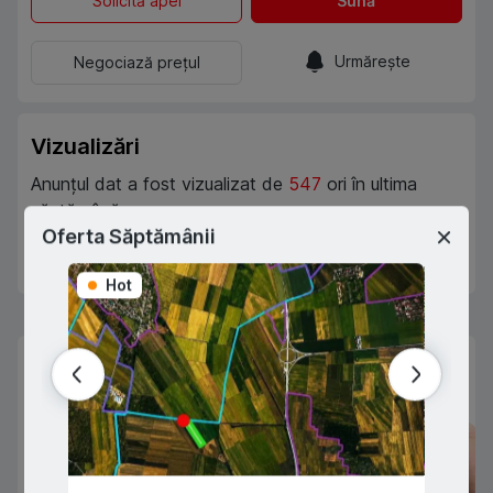
Solicită apel
Sună
Urmărește
Negociază prețul
Vizualizări
Anunțul dat a fost vizualizat de
547
ori în ultima
săptămână.
Oferta Săptămânii
Abonează-te
Favorite
Hot
Hot
Prima rată 15%
Sau prin programul guvernamental
"Prima Casă" cu doar 10% prima rată