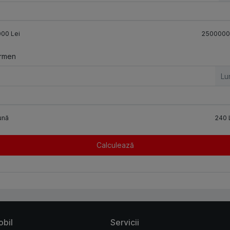
000
Lei
2500000
rmen
Lu
ună
240
Calculează
obil
Servicii