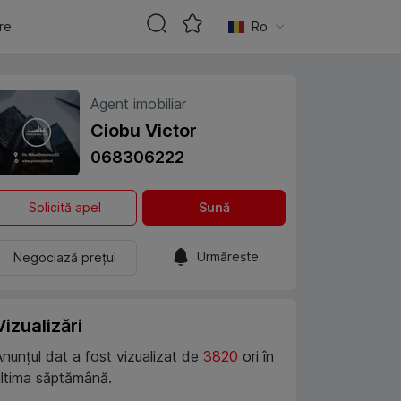
are
Ro
Agent imobiliar
Ciobu Victor
068306222
Solicită apel
Sună
Urmărește
Negociază prețul
Vizualizări
Anunțul dat a fost vizualizat de
3820
ori în
ultima săptămână.