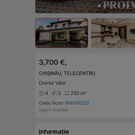
3,700 €,
CHIȘINĂU
,
TELECENTRU
Drumul Viilor
4
3
250
m
2
Ciobu Victor
068306222
Agent imobiliar
Informație