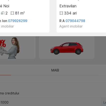
Trade-In, vă ajutăm să
cumpărați acest apartament în
ii Noi
Extravilan
schimbul unui alt imobil.
2
81
m
334
ari
2
 Ion
079926299
R A
079044798
 imobiliar
Agent imobiliar
e creditului ipotecar
Deplasarea cu transportul
companiei!
MAIB
a creditului
L