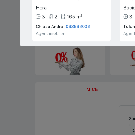
guvernamental "Prima Casă" cu
doar 10% prima rată
Hora
Bacio
3
2
165
m
3
2
Chiosa Andrei
068666036
Tulum
Agent imobiliar
Agent
0% comision pentru
Înregistrar
cumpărători și chiriași
gratis!
MICB
Sum