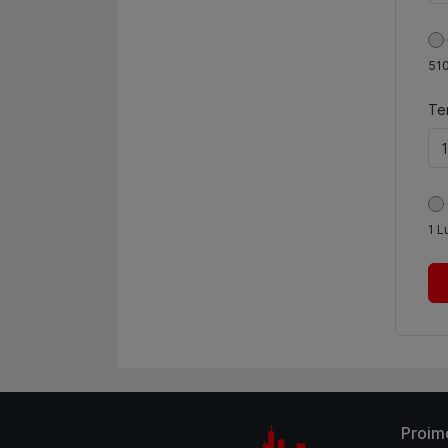
51
Te
1
L
Proim