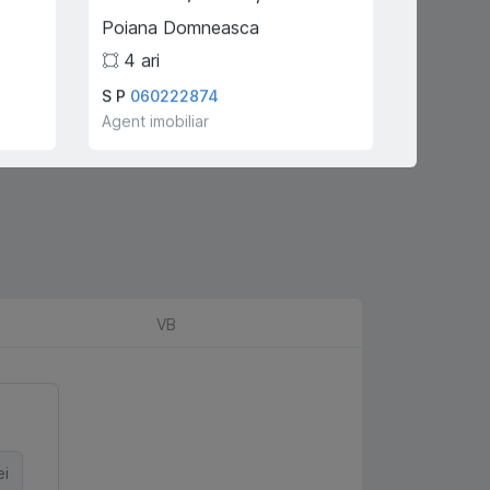
Poiana Domneasca
Atelierilo
4
ari
2
S P
060222874
Stadnitc
Agent imobiliar
Agent imo
VB
ei