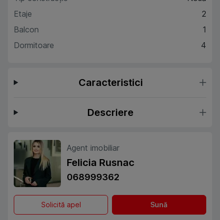
Etaje
2
Balcon
1
Dormitoare
4
Caracteristici
Descriere
Agent imobiliar
Felicia Rusnac
068999362
Solicită apel
Sună