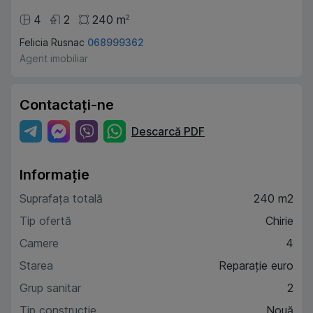
4
2
240
m
2
Felicia Rusnac
068999362
Agent imobiliar
Contactați-ne
Descarcă PDF
Informație
Suprafața totală
240 m2
Tip ofertă
Chirie
Camere
4
Starea
Reparație euro
Grup sanitar
2
Tip construcție
Nouă