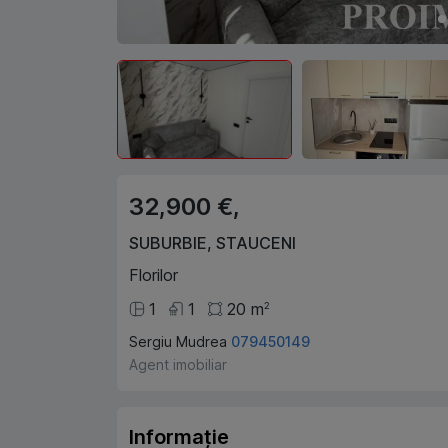
32,900 €,
SUBURBIE
,
STAUCENI
Florilor
1
1
20
m
2
Sergiu Mudrea
079450149
Agent imobiliar
Informație