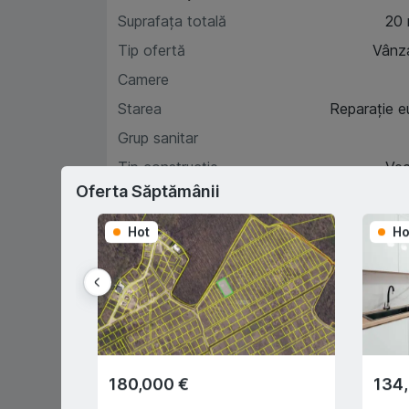
Suprafața totală
20
Tip ofertă
Vânz
Camere
Starea
Reparație e
Grup sanitar
Tip construcție
Ve
Oferta Săptămânii
Hot
Ho
Car
D
180,000 €
134
Prima rată 15%