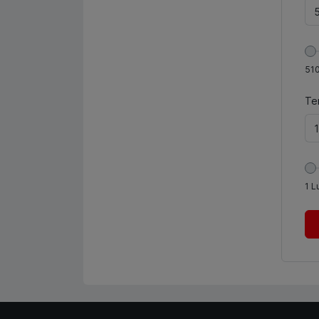
51
Te
1
L