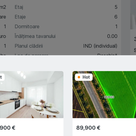
 m2
Etaj
5
are
Etaje
6
1
Dormitoare
1
uro
Înălțimea tavanului
0.00
1
Planul clădirii
IND (individual)
che
Loc de parcare
Deschisă
F
t
Hot
acteristici
A
escriere
,900 €
89,900 €
Trade-In