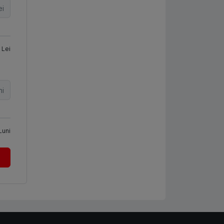
ei
Lei
ni
Luni