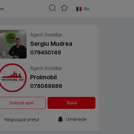
are
Ro
Agent imobiliar
Sergiu Mudrea
079450149
Agent imobiliar
ProImobil
078088886
Solicită apel
Sună
Urmărește
Negociază prețul