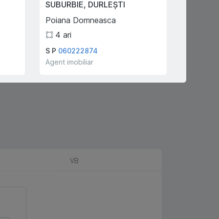
SUBURBIE
,
DURLEȘTI
CHIȘINĂ
Poiana Domneasca
Alexandr
4
ari
3
S P
060222874
Dumitru 
Agent imobiliar
Agent imo
VB