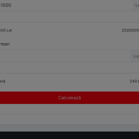
L
000
Lei
2500000
rmen
Lu
ună
240
Calculează