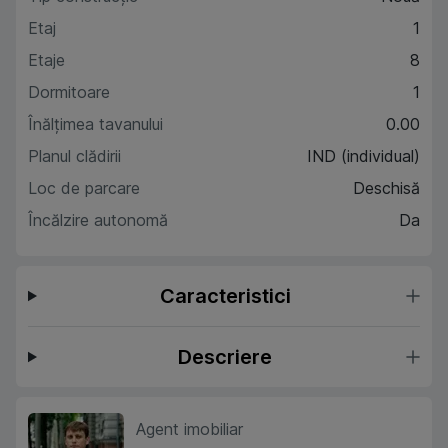
Etaj
1
Etaje
8
Dormitoare
1
Înălțimea tavanului
0.00
Planul clădirii
IND (individual)
Loc de parcare
Deschisă
Încălzire autonomă
Da
Caracteristici
Descriere
Agent imobiliar