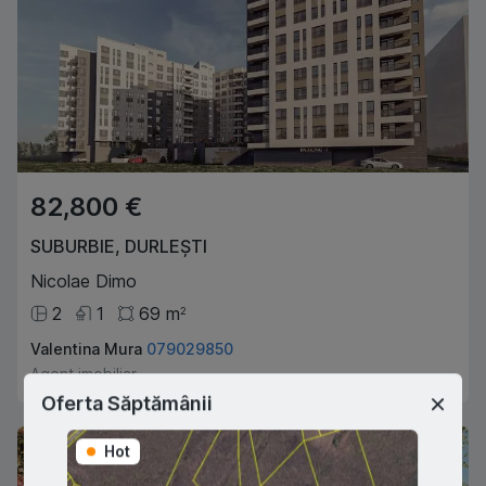
82,800 €
SUBURBIE
,
DURLEȘTI
Nicolae Dimo
2
1
69
m
2
Valentina Mura
079029850
Agent imobiliar
Oferta Săptămânii
Hot
Hot