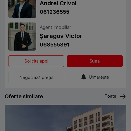
Andrei Crivoi
061236555
Agent imobiliar
Șaragov Victor
068555391
Solicită apel
Sună
Urmărește
Negociază prețul
Oferte similare
Toate