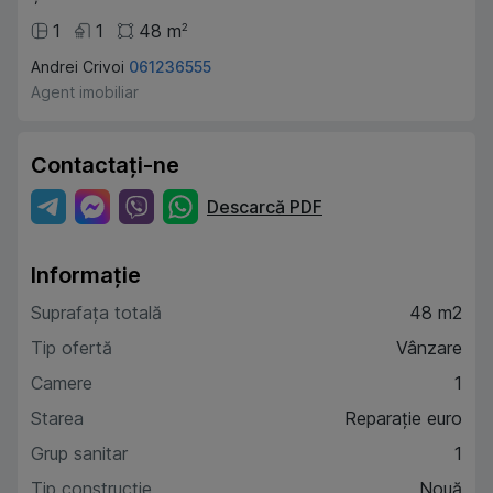
1
1
48
m
2
Andrei Crivoi
061236555
Agent imobiliar
Contactați-ne
Descarcă PDF
Informație
Suprafața totală
48 m2
Tip ofertă
Vânzare
Camere
1
Starea
Reparație euro
Grup sanitar
1
Tip construcție
Nouă