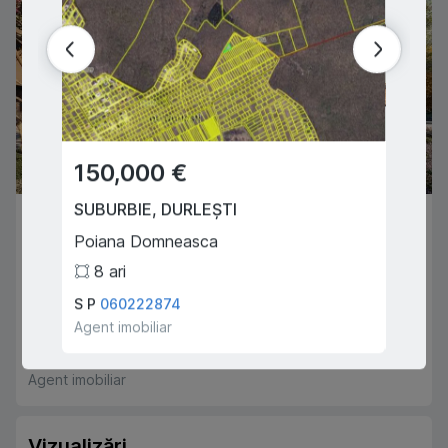
150,000 €
134
SUBURBIE
,
DURLEȘTI
CHIȘI
73,400 €
Poiana Domneasca
Bacioii
SUBURBIE
,
DURLEȘTI
8
ari
3
Cartușa
S P
060222874
Tulum 
2
1
62
m
2
Agent imobiliar
Agent i
Mațiuțea Victor
068444286
Agent imobiliar
Vizualizări